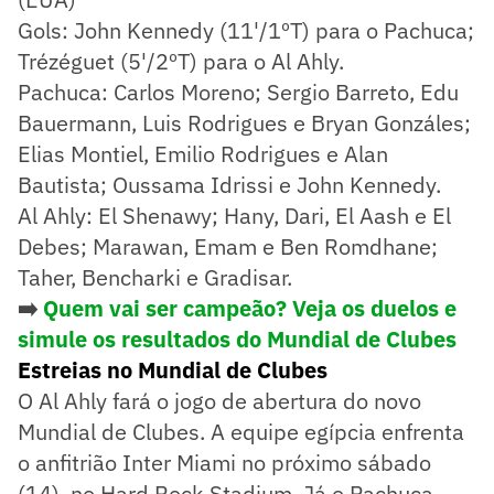
Gols: John Kennedy (11'/1ºT) para o Pachuca;
Trézéguet (5'/2ºT) para o Al Ahly.
Pachuca: Carlos Moreno; Sergio Barreto, Edu
Bauermann, Luis Rodrigues e Bryan Gonzáles;
Elias Montiel, Emilio Rodrigues e Alan
Bautista; Oussama Idrissi e John Kennedy.
Al Ahly: El Shenawy; Hany, Dari, El Aash e El
Debes; Marawan, Emam e Ben Romdhane;
Taher, Bencharki e Gradisar.
➡️
Quem vai ser campeão? Veja os duelos e
simule os resultados do Mundial de Clubes
Estreias no Mundial de Clubes
O Al Ahly fará o jogo de abertura do novo
Mundial de Clubes. A equipe egípcia enfrenta
o anfitrião Inter Miami no próximo sábado
(14), no Hard Rock Stadium. Já o Pachuca