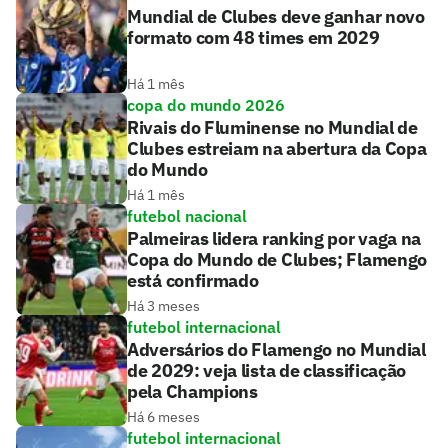
Mundial de Clubes deve ganhar novo
formato com 48 times em 2029
Há 1 mês
copa do mundo 2026
Rivais do Fluminense no Mundial de
Clubes estreiam na abertura da Copa
do Mundo
Há 1 mês
futebol nacional
Palmeiras lidera ranking por vaga na
Copa do Mundo de Clubes; Flamengo
está confirmado
Há 3 meses
futebol internacional
Adversários do Flamengo no Mundial
de 2029: veja lista de classificação
pela Champions
Há 6 meses
futebol internacional