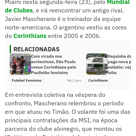
Miami nesta segunda-feira (23), pelo
Mundial
de Clubes
, e irá reencontrar um antigo rival.
Javier Mascherano é o treinador da equipe
norte-americana. O argentino vestiu as cores
do
Corinthians
entre 2005 e 2006.
RELACIONADAS
Com virada nos
Vaquinha do C
acréscimos, São Paulo
paga nova par
vence Corinthians pelo
estádio; veja 
Paulistão feminino
falta
Futebol Feminino
Há 1 ano
Corinthians
Em entrevista coletiva na véspera do
confronto, Mascherano relembrou o período
em que atuou no Timão. O volante foi uma das
principais contratações da MSI, na época
parceira do clube alvinegro, que montou os