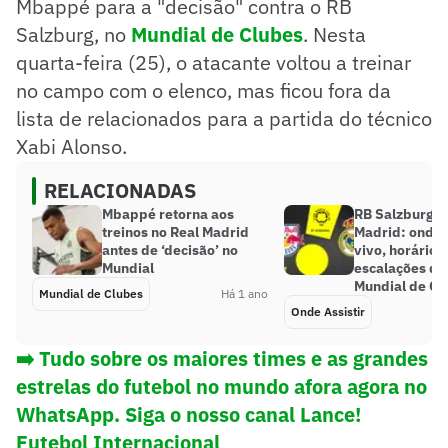
Mbappé para a "decisão" contra o RB
Salzburg, no
Mundial de Clubes
. Nesta
quarta-feira (25), o atacante voltou a treinar
no campo com o elenco, mas ficou fora da
lista de relacionados para a partida do técnico
Xabi Alonso.
RELACIONADAS
Mbappé retorna aos
RB Salzburg x
treinos no Real Madrid
Madrid: onde a
antes de ‘decisão’ no
vivo, horário 
Mundial
escalações do
Mundial de Cl
Mundial de Clubes
Há 1 ano
Onde Assistir
➡️ Tudo sobre os maiores times e as grandes
estrelas do futebol no mundo afora agora no
WhatsApp. Siga o nosso canal Lance!
Futebol Internacional