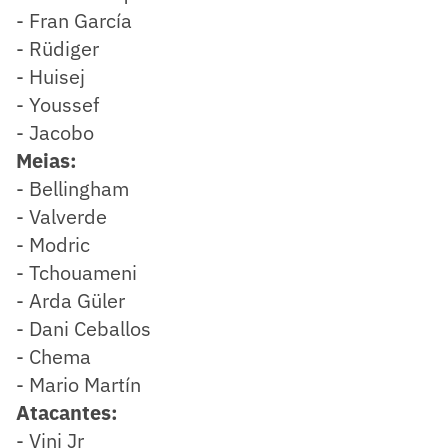
- Fran García
- Rüdiger
- Huisej
- Youssef
- Jacobo
Meias:
- Bellingham
- Valverde
- Modric
- Tchouameni
- Arda Güler
- Dani Ceballos
- Chema
- Mario Martín
Atacantes:
- Vini Jr