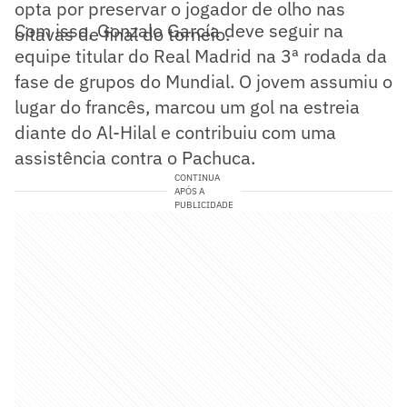
opta por preservar o jogador de olho nas
Com isso, Gonzalo García deve seguir na
oitavas de final do torneio.
equipe titular do Real Madrid na 3ª rodada da
fase de grupos do Mundial. O jovem assumiu o
lugar do francês, marcou um gol na estreia
diante do Al-Hilal e contribuiu com uma
assistência contra o Pachuca.
CONTINUA
APÓS A
PUBLICIDADE