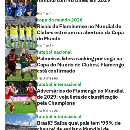
formato com 48 times em 2029
Há 1 mês
copa do mundo 2026
Rivais do Fluminense no Mundial de
Clubes estreiam na abertura da Copa
do Mundo
Há 1 mês
futebol nacional
Palmeiras lidera ranking por vaga na
Copa do Mundo de Clubes; Flamengo
está confirmado
Há 3 meses
futebol internacional
Adversários do Flamengo no Mundial
de 2029: veja lista de classificação
pela Champions
Há 6 meses
futebol internacional
Brasil? Saiba qual país tem '99% de
chance' de sediar o Mundial de