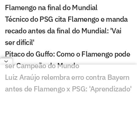
Flamengo na final do Mundial
Técnico do PSG cita Flamengo e manda
recado antes da final do Mundial: 'Vai
ser difícil'
Pitaco do Guffo: Como o Flamengo pode
ser Campeão do Mundo
Luiz Araújo relembra erro contra Bayern
antes de Flamengo x PSG: 'Aprendizado'
Flamengo faz primeiro treino em
preparação para final contra o PSG
Flamengo e PSG já se enfrentaram três
vezes; veja retrospecto