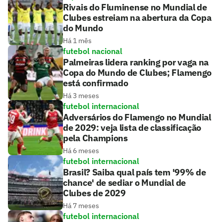
Rivais do Fluminense no Mundial de
Clubes estreiam na abertura da Copa
do Mundo
Há 1 mês
futebol nacional
Palmeiras lidera ranking por vaga na
Copa do Mundo de Clubes; Flamengo
está confirmado
Há 3 meses
futebol internacional
Adversários do Flamengo no Mundial
de 2029: veja lista de classificação
pela Champions
Há 6 meses
futebol internacional
Brasil? Saiba qual país tem '99% de
chance' de sediar o Mundial de
Clubes de 2029
Há 7 meses
futebol internacional