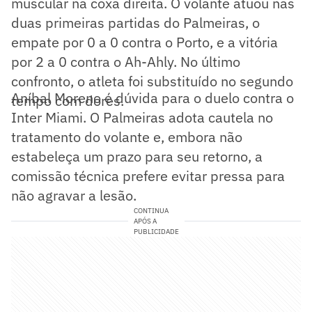
muscular na coxa direita. O volante atuou nas
duas primeiras partidas do Palmeiras, o
empate por 0 a 0 contra o Porto, e a vitória
por 2 a 0 contra o Ah-Ahly. No último
confronto, o atleta foi substituído no segundo
Aníbal Moreno é dúvida para o duelo contra o
tempo com dores.
Inter Miami. O Palmeiras adota cautela no
tratamento do volante e, embora não
estabeleça um prazo para seu retorno, a
comissão técnica prefere evitar pressa para
não agravar a lesão.
CONTINUA
APÓS A
PUBLICIDADE