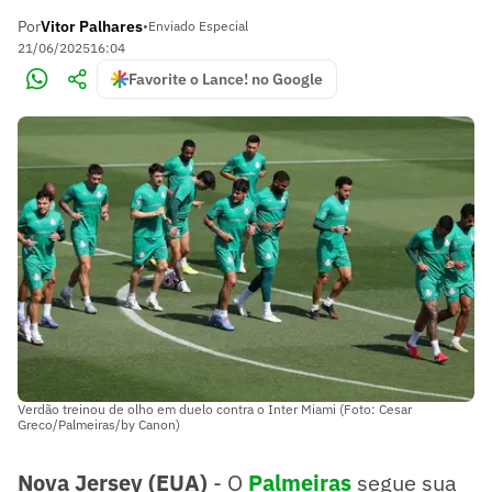
Por
Vitor Palhares
•
Enviado Especial
21/06/2025
16:04
Favorite o Lance! no Google
Verdão treinou de olho em duelo contra o Inter Miami (Foto: Cesar
Greco/Palmeiras/by Canon)
Nova Jersey (EUA)
- O
Palmeiras
segue sua