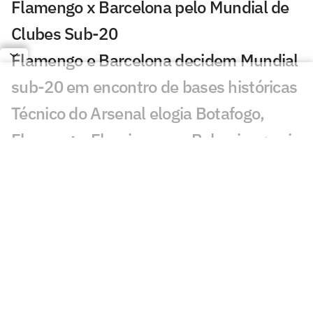
Flamengo x Barcelona pelo Mundial de
Clubes Sub-20
Flamengo e Barcelona decidem Mundial
sub-20 em encontro de bases históricas
Técnico do Arsenal elogia Botafogo,
Flamengo, Fluminense e Palmeiras; veja
José Mourinho revela ter torcido para
brasileiro no Mundial
Coritiba acerta com atacante que
disputou o Mundial de Clubes
Jornal europeu crava crise de time após
o Mundial de Clubes: 'O pior da história'