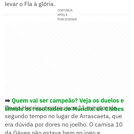
levar o Fla à glória.
CONTINUA
APÓS A
PUBLICIDADE
➡️
Quem vai ser campeão? Veja os duelos e
Bruno Henrique entrou aos 11 minutos do
simule os resultados do Mundial de Clubes
segundo tempo no lugar de Arrascaeta, que
era dúvida por dores no joelho. O camisa 10
da Gávea não estava bem no jogo e,