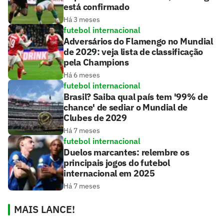
está confirmado
Há 3 meses
futebol internacional
Adversários do Flamengo no Mundial
de 2029: veja lista de classificação
pela Champions
Há 6 meses
futebol internacional
Brasil? Saiba qual país tem '99% de
chance' de sediar o Mundial de
Clubes de 2029
Há 7 meses
futebol internacional
Duelos marcantes: relembre os
principais jogos do futebol
internacional em 2025
Há 7 meses
MAIS LANCE!