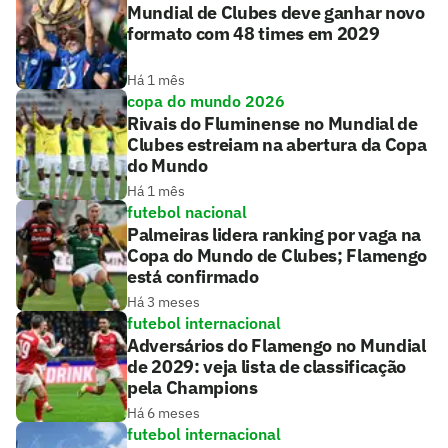
Mundial de Clubes deve ganhar novo
formato com 48 times em 2029
Há 1 mês
copa do mundo 2026
Rivais do Fluminense no Mundial de
Clubes estreiam na abertura da Copa
do Mundo
Há 1 mês
futebol nacional
Palmeiras lidera ranking por vaga na
Copa do Mundo de Clubes; Flamengo
está confirmado
Há 3 meses
futebol internacional
Adversários do Flamengo no Mundial
de 2029: veja lista de classificação
pela Champions
Há 6 meses
futebol internacional