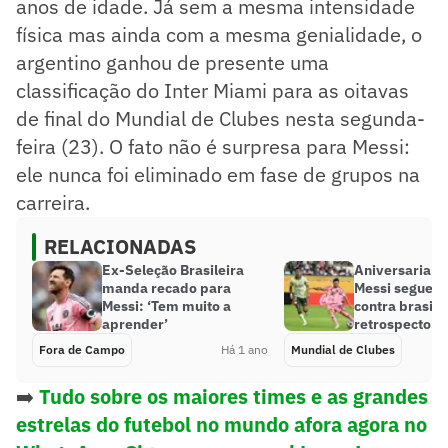
anos de idade. Já sem a mesma intensidade
física mas ainda com a mesma genialidade, o
argentino ganhou de presente uma
classificação do Inter Miami para as oitavas
de final do Mundial de Clubes nesta segunda-
feira (23). O fato não é surpresa para Messi:
ele nunca foi eliminado em fase de grupos na
carreira.
RELACIONADAS
Ex-Seleção Brasileira
Aniversariante
manda recado para
Messi segue in
Messi: ‘Tem muito a
contra brasile
aprender’
retrospecto
Fora de Campo
Há 1 ano
Mundial de Clubes
➡️
Tudo sobre os maiores times e as grandes
estrelas do futebol no mundo afora agora no