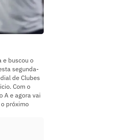
a e buscou o
desta segunda-
ndial de Clubes
icio. Com o
o A e agora vai
a o próximo