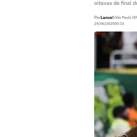
oitavas de final 
Por
Lance!
•
São Paulo (S
24/06/2025
00:15