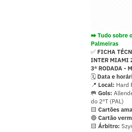
➡️ Tudo sobre 
Palmeiras
✅
FICHA TÉC
INTER MIAMI 
3ª RODADA - 
🗓️
Data e horár
📍
Local:
Hard 
🥅
Gols:
Allende
do 2ºT (PAL)
🟨
Cartões ama
🔴
Cartão verm
🟨
Árbitro:
Szym