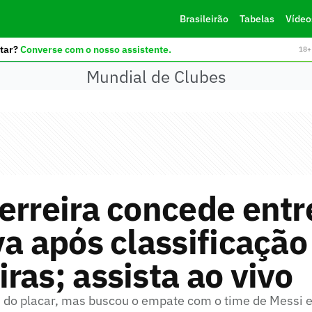
Brasileirão
Tabelas
Vídeo
tar?
Converse com o nosso assistente.
18+ 
Mundial de Clubes
erreira concede entr
va após classificação
ras; assista ao vivo
s do placar, mas buscou o empate com o time de Messi 