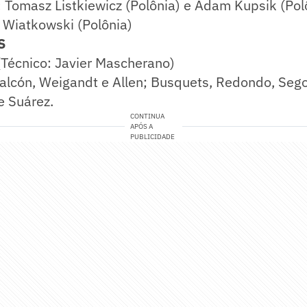
:
Tomasz Listkiewicz (Polônia) e Adam Kupsik (Pol
Wiatkowski (Polônia)
S
Técnico: Javier Mascherano)
 Falcón, Weigandt e Allen; Busquets, Redondo, Sego
e Suárez.
CONTINUA
APÓS A
PUBLICIDADE