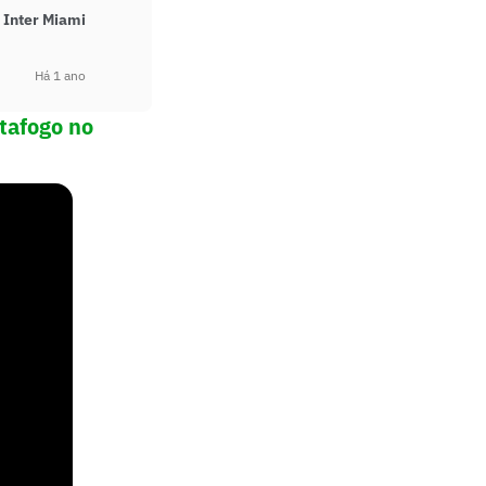
 Inter Miami
Há 1 ano
tafogo no
ntegra