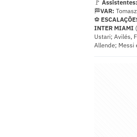
🚩
Assistentes
🏁
VAR:
Tomasz 
⚽
ESCALAÇÕE
INTER MIAMI
(
Ustari; Avilés,
Allende; Messi 