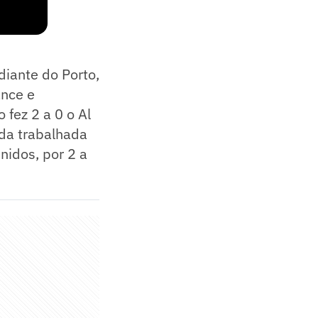
iante do Porto,
ance e
 fez 2 a 0 o Al
ada trabalhada
nidos, por 2 a