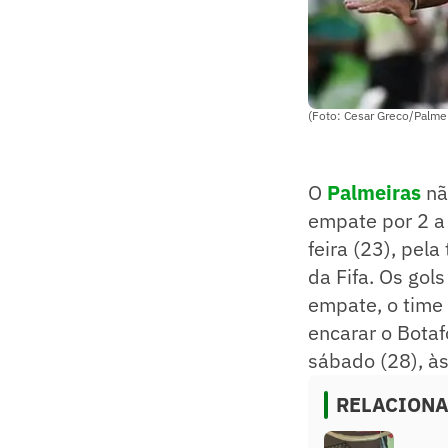
(Foto: Cesar Greco/Palme
O
Palmeiras
nã
empate por 2 a
feira (23), pel
da Fifa. Os gol
empate, o time 
encarar o Botaf
sábado (28), às
RELACION