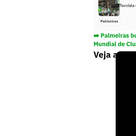
Torcida 
Palmeiras
➡️ Palmeiras b
Mundial de Cl
Veja a col