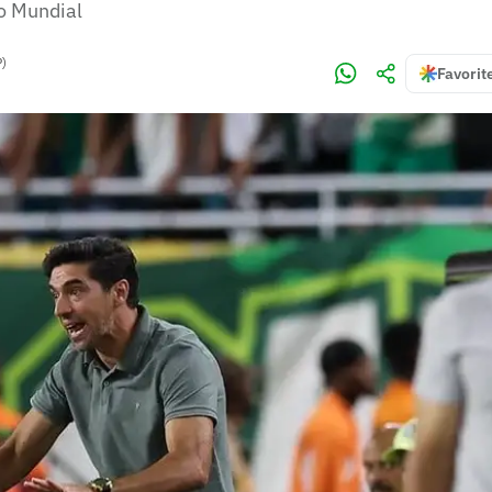
do Mundial
P)
Favorit