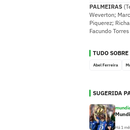
PALMEIRAS
(Té
Weverton; Marc
Piquerez; Richa
Facundo Torres 
TUDO SOBRE
Abel Ferreira
Mu
SUGERIDA PA
mundia
Mundi
Há 1 mê