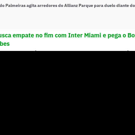
do Palmeiras agita arredores do Allianz Parque para duelo diante do
usca empate no fim com Inter Miami e pega o Bo
ubes
etiva do técnico Abel Ferreira na í