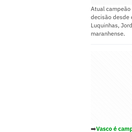
Atual campeão 
decisão desde o
Luquinhas, Jord
maranhense.
➡️
Vasco é camp