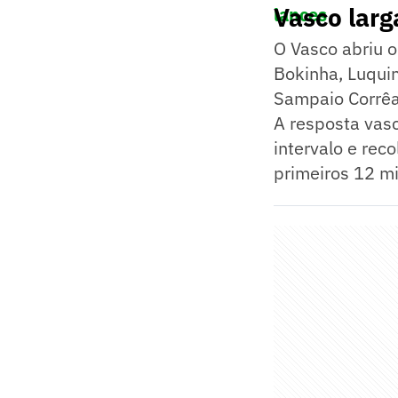
Vasco larg
lances
O Vasco abriu o
Bokinha, Luquin
Sampaio Corrêa
A resposta vasc
intervalo e rec
primeiros 12 mi