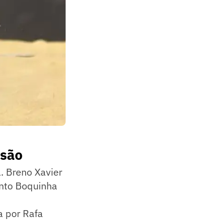
isão
. Breno Xavier
anto Boquinha
a por Rafa