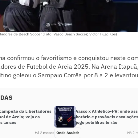
tadores de Beach Soccer (Foto: Vasco Beach Soccer; Victor Hugo Kos)
a confirmou o favoritismo e conquistou neste dom
tadores de Futebol de Areia 2025. Na Arena Itapuã
ltino goleou o Sampaio Corrêa por 8 a 2 e levantou
ADAS
 campeão da Libertadores
Vasco x Athletico-PR: onde assi
ol de Areia; veja os
horário e prováveis escalaçõe
s lances
jogo pelo Brasileirão
Há 2 meses
Onde Assistir
Há 2 