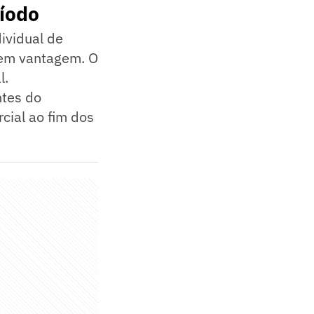
ríodo
ividual de
s em vantagem. O
l.
ntes do
rcial ao fim dos