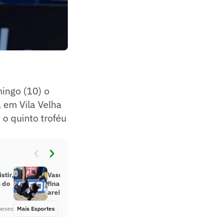
ingo (10) o
, em Vila Velha
 o quinto troféu
stir,
Vasco vence e se classifica para a
s do
final da Libertadores de futebol de
areia
meses
Mais Esportes
Há 2 meses