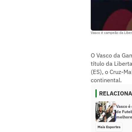
Vasco é campeão da Liber
O Vasco da Gam
título da Liber
(ES), o Cruz-Ma
continental.
RELACION
Vasco é
de Futeb
melhore
Mais Esportes