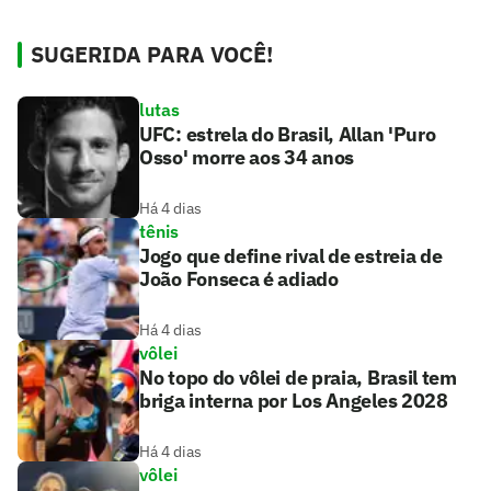
SUGERIDA PARA VOCÊ!
lutas
UFC: estrela do Brasil, Allan 'Puro
Osso' morre aos 34 anos
Há 4 dias
tênis
Jogo que define rival de estreia de
João Fonseca é adiado
Há 4 dias
vôlei
No topo do vôlei de praia, Brasil tem
briga interna por Los Angeles 2028
Há 4 dias
vôlei