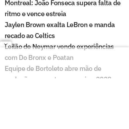
Montreal: João Fonseca supera falta de
ritmo e vence estreia
Jaylen Brown exalta LeBron e manda
recado ao Celtics
Leilão de Neymar vende experiências
com Do Bronx e Poatan
Equipe de Bortoleto abre mão de
evoluções no motor para mirar 2028
Charles do Bronx lamenta morte de
Puro Osso: 'Como vou entrar no
tatame?'
Veja os lances de João Fonseca x