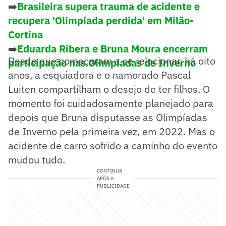
➡️
Brasileira supera trauma de acidente e
recupera 'Olimpíada perdida' em Milão-
Cortina
➡️
Eduarda Ribera e Bruna Moura encerram
Desde que começaram a se relacionar, há oito
participação nas Olimpíadas de Inverno
anos, a esquiadora e o namorado Pascal
Luiten compartilham o desejo de ter filhos. O
momento foi cuidadosamente planejado para
depois que Bruna disputasse as Olimpíadas
de Inverno pela primeira vez, em 2022. Mas o
acidente de carro sofrido a caminho do evento
mudou tudo.
CONTINUA
APÓS A
PUBLICIDADE