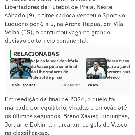
Libertadores de Futebol de Praia. Neste
sábado (9), o time carioca venceu o Sportivo
Luqueño por 6 a 5, na Arena Itapuã, em Vila
Velha (ES), e confirmou vaga na grande
decisão do torneio continental.
RELACIONADAS
Veja os lances da vitória
Vasco traça p
do Vasco pela semifinal
para a janela 
da Libertadores de
setores caren
futebol de praia
elenco
Mais Esportes
Há 2 meses
Vasco
Em reedição da final de 2024, o duelo foi
marcado por equilíbrio, viradas e emoção até
os últimos segundos. Breno Xavier, Luquinhas,
Jordan e Bokinha marcaram os gols do Vasco
na classificação.