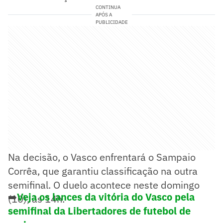
CONTINUA
APÓS A
PUBLICIDADE
Na decisão, o Vasco enfrentará o Sampaio
Corrêa, que garantiu classificação na outra
semifinal. O duelo acontece neste domingo
➡️
Veja os lances da vitória do Vasco pela
(10), às 14h.
semifinal da Libertadores de futebol de