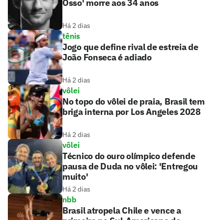
Osso' morre aos 34 anos
Há 2 dias
tênis
Jogo que define rival de estreia de
João Fonseca é adiado
Há 2 dias
vôlei
No topo do vôlei de praia, Brasil tem
briga interna por Los Angeles 2028
Há 2 dias
vôlei
Técnico do ouro olímpico defende
pausa de Duda no vôlei: 'Entregou
muito'
Há 2 dias
nbb
Brasil atropela Chile e vence a