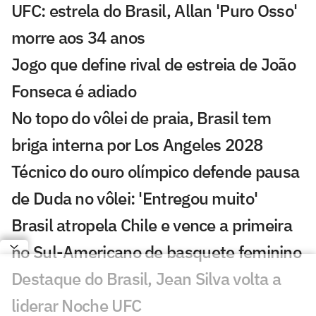
UFC: estrela do Brasil, Allan 'Puro Osso'
morre aos 34 anos
Jogo que define rival de estreia de João
Fonseca é adiado
No topo do vôlei de praia, Brasil tem
briga interna por Los Angeles 2028
Técnico do ouro olímpico defende pausa
de Duda no vôlei: 'Entregou muito'
Brasil atropela Chile e vence a primeira
no Sul-Americano de basquete feminino
Destaque do Brasil, Jean Silva volta a
liderar Noche UFC