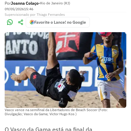
Por
Joanna Colaço
•
Rio de Janeiro (RJ)
09/05/2026
15:46
Supervisionado
por
Thiago Fernandes
Favorite o Lance! no Google
Vasco vence na semifinal da Libertadores de Beach Soccer (Foto:
Divulgação; Vasco da Gama; Victor Hugo Kos )
O Vasco da Gama está na final da