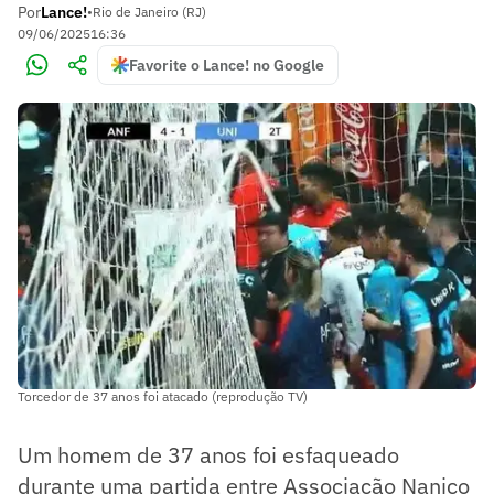
Por
Lance!
•
Rio de Janeiro (RJ)
09/06/2025
16:36
Favorite o Lance! no Google
Torcedor de 37 anos foi atacado (reprodução TV)
Um homem de 37 anos foi esfaqueado
durante uma partida entre Associação Nanico