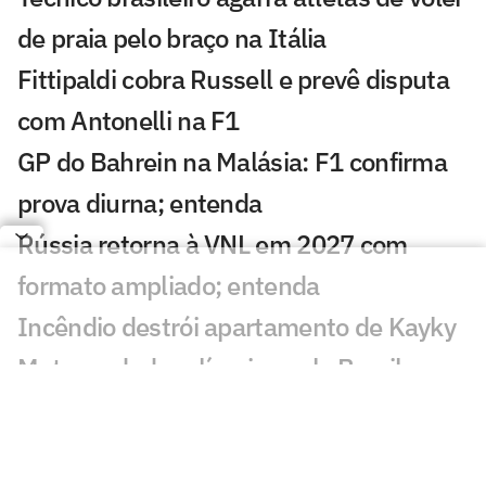
de praia pelo braço na Itália
Fittipaldi cobra Russell e prevê disputa
com Antonelli na F1
GP do Bahrein na Malásia: F1 confirma
prova diurna; entenda
Rússia retorna à VNL em 2027 com
formato ampliado; entenda
Incêndio destrói apartamento de Kayky
Mota, nadador olímpico pelo Brasil
Campeão olímpico da praia substituirá
Darlan na quadra