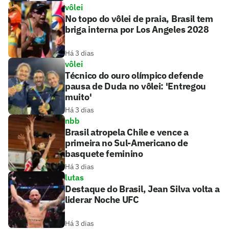
vôlei
No topo do vôlei de praia, Brasil tem
briga interna por Los Angeles 2028
Há 3 dias
vôlei
Técnico do ouro olímpico defende
pausa de Duda no vôlei: 'Entregou
muito'
Há 3 dias
nbb
Brasil atropela Chile e vence a
primeira no Sul-Americano de
basquete feminino
Há 3 dias
lutas
Destaque do Brasil, Jean Silva volta a
liderar Noche UFC
Há 3 dias