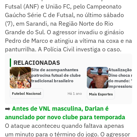
Futsal (ANF) e União FC, pelo Campeonato
Gaúcho Série C de Futsal, no último sábado
(7), em Sarandi, na Região Norte do Rio
Grande do Sul. O agressor invadiu o ginásio
Pedro de Marco e atingiu a vítima na coxa e na
panturrilha. A Polícia Civil investiga o caso.
RELACIONADAS
Site de acompanhantes
Atualização 
patrocina futsal de clube
Dino choca ma
tradicional brasileiro
do mundo: ‘Fi
impressionad
Futebol Nacional
Há 1 ano
Mais Esportes
➡️
Antes de VNL masculina, Darlan é
anunciado por novo clube para temporada
O ataque aconteceu quando faltava apenas
um minuto para o término do jogo. O agressor