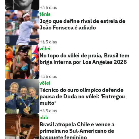
Há 5 dias
tênis
Jogo que define rival de estreia de
João Fonseca é adiado
Há 5 dias
vôlei
No topo do vôlei de praia, Brasil tem
briga interna por Los Angeles 2028
Há 5 dias
vôlei
Técnico do ouro olímpico defende
pausa de Duda no vôlei: 'Entregou
muito'
Há 5 dias
nbb
Brasil atropela Chile e vence a
primeira no Sul-Americano de
basquete feminino