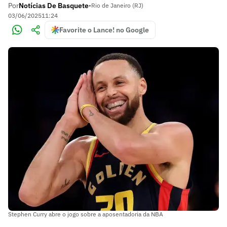
Por
Notícias De Basquete
•
Rio de Janeiro (RJ)
03/06/2025
11:24
Favorite o Lance! no Google
Stephen Curry abre o jogo sobre a aposentadoria da NBA