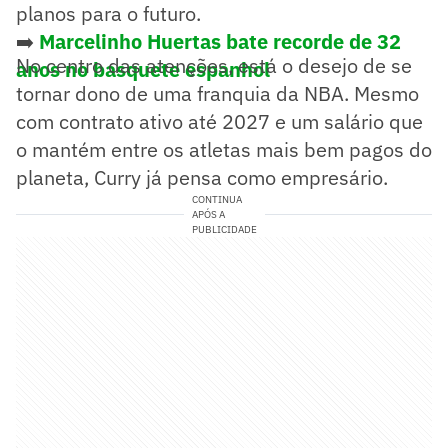
planos para o futuro.
➡️
Marcelinho Huertas bate recorde de 32
No centro das atenções, está o desejo de se
anos no basquete espanhol
tornar dono de uma franquia da NBA. Mesmo
com contrato ativo até 2027 e um salário que
o mantém entre os atletas mais bem pagos do
planeta, Curry já pensa como empresário.
CONTINUA
APÓS A
PUBLICIDADE