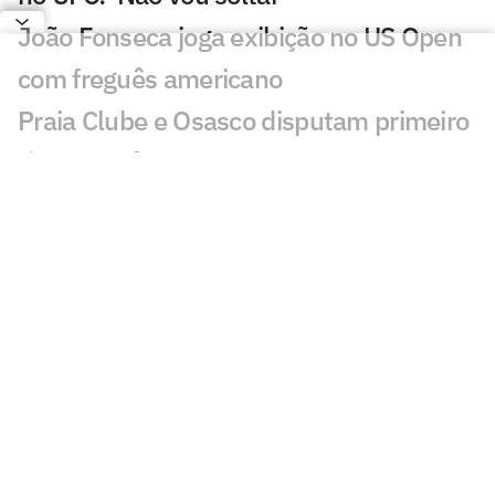
João Fonseca joga exibição no US Open
com freguês americano
Praia Clube e Osasco disputam primeiro
título do vôlei nacional em outubro
Times de Bernardinho e Zé se
enfrentam na abertura da Superliga
LeBron James abriu mão de voltar aos
Cavaliers por causa de James Harden,
diz ex-técnico
Sucesso de Hamilton interfere em futuro
de jovem piloto da F1