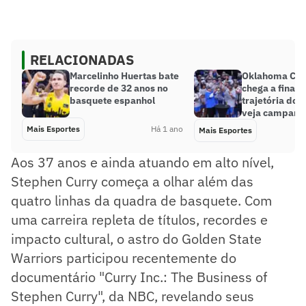
RELACIONADAS
Marcelinho Huertas bate
Oklahoma Cit
recorde de 32 anos no
chega a final
basquete espanhol
trajetória dom
veja campanh
Mais Esportes
Há 1 ano
Mais Esportes
Aos 37 anos e ainda atuando em alto nível,
Stephen Curry começa a olhar além das
quatro linhas da quadra de basquete. Com
uma carreira repleta de títulos, recordes e
impacto cultural, o astro do Golden State
Warriors participou recentemente do
documentário "Curry Inc.: The Business of
Stephen Curry", da NBC, revelando seus