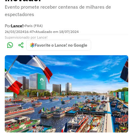
Evento promete receber centenas de milhares de
espectadores
Por
Lance!
•
Paris (FRA)
26/03/2024
16:47
•
Atualizado em
18/07/2024
Supervisionado
por
Lance!
Favorite o Lance! no Google