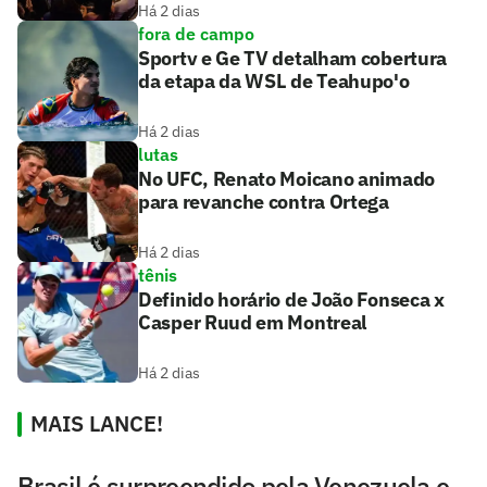
Há 2 dias
fora de campo
Sportv e Ge TV detalham cobertura
da etapa da WSL de Teahupo'o
Há 2 dias
lutas
No UFC, Renato Moicano animado
para revanche contra Ortega
Há 2 dias
tênis
Definido horário de João Fonseca x
Casper Ruud em Montreal
Há 2 dias
MAIS LANCE!
Brasil é surpreendido pela Venezuela e