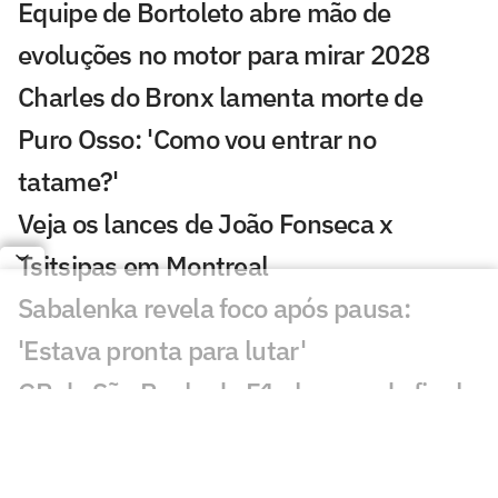
Equipe de Bortoleto abre mão de
evoluções no motor para mirar 2028
Charles do Bronx lamenta morte de
Puro Osso: 'Como vou entrar no
tatame?'
Veja os lances de João Fonseca x
Tsitsipas em Montreal
Sabalenka revela foco após pausa:
'Estava pronta para lutar'
GP de São Paulo de F1 abre venda final
de ingressos para Interlagos
Bortoleto recebe apoio de Verstappen