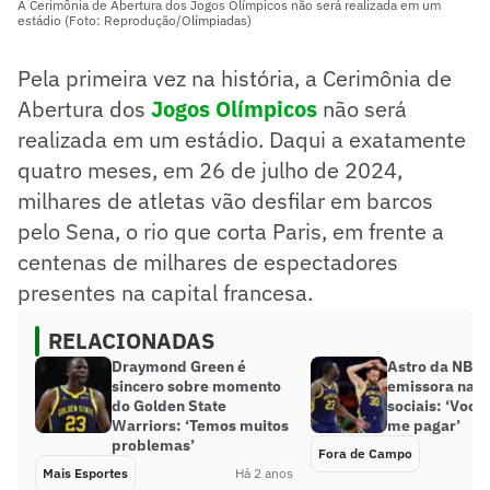
A Cerimônia de Abertura dos Jogos Olímpicos não será realizada em um
estádio (Foto: Reprodução/Olímpiadas)
Pela primeira vez na história, a Cerimônia de
Abertura dos
Jogos Olímpicos
não será
realizada em um estádio. Daqui a exatamente
quatro meses, em 26 de julho de 2024,
milhares de atletas vão desfilar em barcos
pelo Sena, o rio que corta Paris, em frente a
centenas de milhares de espectadores
presentes na capital francesa.
RELACIONADAS
Draymond Green é
Astro da NBA c
sincero sobre momento
emissora nas 
do Golden State
sociais: ‘Voc
Warriors: ‘Temos muitos
me pagar’
problemas’
Fora de Campo
Mais Esportes
Há 2 anos