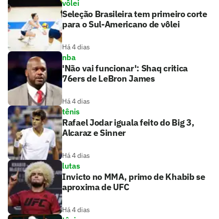
vôlei
Seleção Brasileira tem primeiro corte
para o Sul-Americano de vôlei
Há 4 dias
nba
'Não vai funcionar': Shaq critica
76ers de LeBron James
Há 4 dias
tênis
Rafael Jodar iguala feito do Big 3,
Alcaraz e Sinner
Há 4 dias
lutas
Invicto no MMA, primo de Khabib se
aproxima de UFC
Há 4 dias