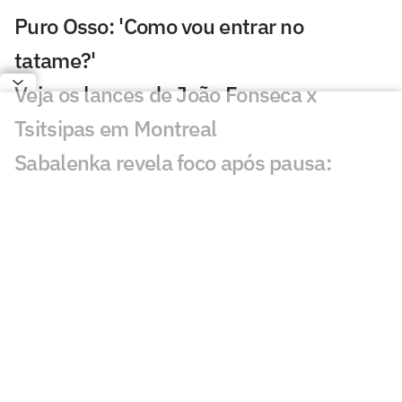
Puro Osso: 'Como vou entrar no
tatame?'
Veja os lances de João Fonseca x
Tsitsipas em Montreal
Sabalenka revela foco após pausa:
'Estava pronta para lutar'
GP de São Paulo de F1 abre venda final
de ingressos para Interlagos
Bortoleto recebe apoio de Verstappen
após crítica à F1 2026
Estreia de João Fonseca em Montreal:
horário e onde assistir