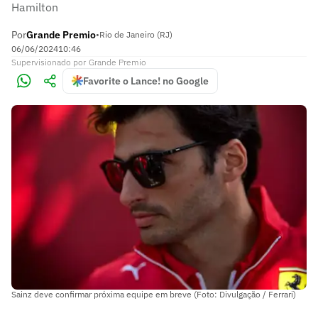
Hamilton
Por
Grande Premio
•
Rio de Janeiro (RJ)
06/06/2024
10:46
Supervisionado
por
Grande Premio
Favorite o Lance! no Google
Sainz deve confirmar próxima equipe em breve (Foto: Divulgação / Ferrari)