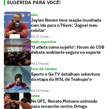
SUGERIDA PARA VOCÊ!
nba
Jaylen Brown teve reação inusitada
com ida para o 76ers: 'Joguei meu
celular'
Há 11 horas
mais esportes
'O atleta como sujeito': fórum do COB
debate ambiente seguro no esporte
Há 13 horas
fora de campo
Sportv e Ge TV detalham cobertura
da etapa da WSL de Teahupo'o
Há 13 horas
lutas
No UFC, Renato Moicano animado
para revanche contra Ortega