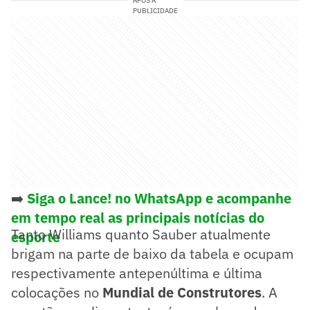
APÓS A
PUBLICIDADE
➡️
Siga o Lance! no WhatsApp e acompanhe
em tempo real as principais notícias do
Tanto Williams quanto Sauber atualmente
esporte
brigam na parte de baixo da tabela e ocupam
respectivamente antepenúltima e última
colocações no
Mundial de Construtores
. A