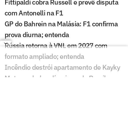
Fittipaldi cobra Russell e prevê disputa
com Antonelli na F1
GP do Bahrein na Malásia: F1 confirma
prova diurna; entenda
Rússia retorna à VNL em 2027 com
formato ampliado; entenda
Incêndio destrói apartamento de Kayky
Mota, nadador olímpico pelo Brasil
Campeão olímpico da praia substituirá
Darlan na quadra
São Paulo recebe Mundial de Clubes
Feminino de Vôlei 2026