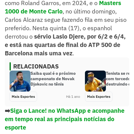
como Roland Garros, em 2024, e o
Masters
1000 de Monte Carlo
, no último domingo,
Carlos Alcaraz segue fazendo fila em seu piso
preferido. Nesta quinta (17), o espanhol
derrotou o
sérvio Laslo Djere, por 6/2 e 6/4,
e está nas quartas de final do ATP 500 de
Barcelona mais uma vez
.
RELACIONADAS
Saiba qual é o próximo
Tenista se rev
campeonato de Novak
com torcedor:
Djokovic no tênis
destruindo o j
Mais Esportes
Há 1 ano
Mais Esportes
➡️
Siga o Lance! no WhatsApp e acompanhe
em tempo real as principais notícias do
esporte