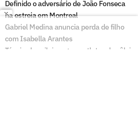
Definido o adversário de João Fonseca
na estreia em Montreal
Gabriel Medina anuncia perda de filho
com Isabella Arantes
Técnico brasileiro agarra atletas de vôlei
de praia pelo braço na Itália
Fittipaldi cobra Russell e prevê disputa
com Antonelli na F1
GP do Bahrein na Malásia: F1 confirma
prova diurna; entenda
Rússia retorna à VNL em 2027 com
formato ampliado; entenda