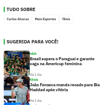
TUDO SOBRE
Carlos Alcaraz
Mais Esportes
Tênis
SUGERIDA PARA VOCÊ!
nbb
Brasil supera o Paraguai e garante
vaga na Americup feminina
Há 1 dia
tênis
João Fonseca manda recado para Bia
Haddad após vitória
Há 1 dia