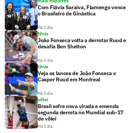
mais esportes
Com Flávia Saraiva, Flamengo vence
o Brasileiro de Ginástica
Há 1 dia
tênis
João Fonseca volta a derrotar Ruud e
desafia Ben Shelton
Há 1 dia
tênis
Veja os lances de João Fonseca x
Casper Ruud em Montreal
Há 1 dia
vôlei
Brasil sofre nova virada e emenda
segunda derrota no Mundial sub-17
de vôlei
Há 1 dia