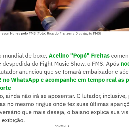
rsson Nunes pelo FMS (Foto: Ricardo Franzen / Divulgação FMS)
 mundial de boxe,
Acelino "Popó" Freitas
coment
de despedida do Fight Music Show, o FMS. Após
no
-lutador anunciou que se tornará embaixador e sóc
e! no WhatsApp e acompanhe em tempo real as p
porte
, ainda não irá se aposentar. O lutador, inclusive,
vas no mesmo ringue onde fez suas últimas apariç
dversário que mais deseja, o baiano explica sua vi
 exibição.
CONTINUA