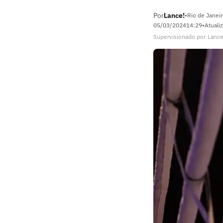
Por
Lance!
•
Rio de Janeir
05/03/2024
14:29
•
Atuali
Supervisionado
por
Lance