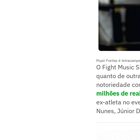
Popó Freitas é tetracamp
O Fight Music S
quanto de outra
notoriedade co
milhões de rea
ex-atleta no e
Nunes, Júnior D