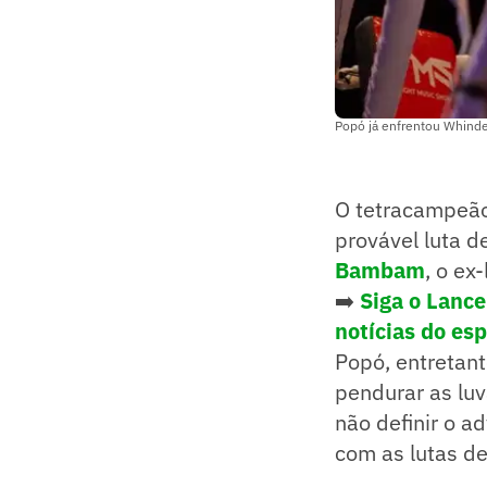
Popó já enfrentou Whinde
O tetracampeão
provável luta 
Bambam
, o ex
➡️
Siga o Lanc
notícias do es
Popó, entretanto
pendurar as lu
não definir o a
com as lutas de