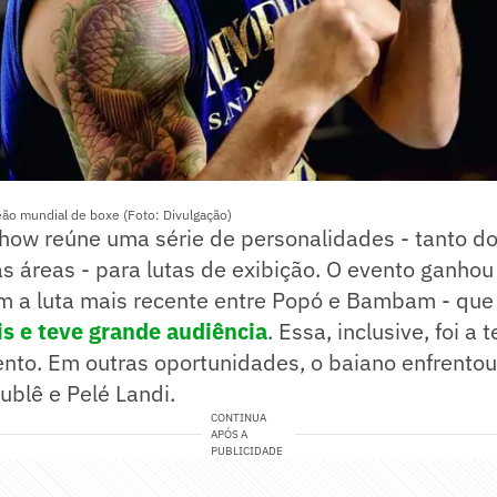
eão mundial de boxe (Foto: Divulgação)
how reúne uma série de personalidades - tanto do
s áreas - para lutas de exibição. O evento ganhou
m a luta mais recente entre Popó e Bambam - qu
is e teve grande audiência
. Essa, inclusive, foi a 
vento. Em outras oportunidades, o baiano enfrent
ublê e Pelé Landi.
CONTINUA
APÓS A
PUBLICIDADE