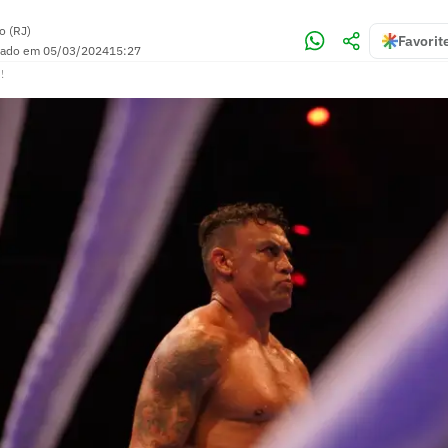
o (RJ)
Favorit
zado em
05/03/2024
15:27
!