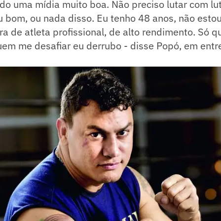
do uma mídia muito boa. Não preciso lutar com lu
u bom, ou nada disso. Eu tenho 48 anos, não esto
ra de atleta profissional, de alto rendimento. Só q
quem me desafiar eu derrubo - disse Popó, em entr