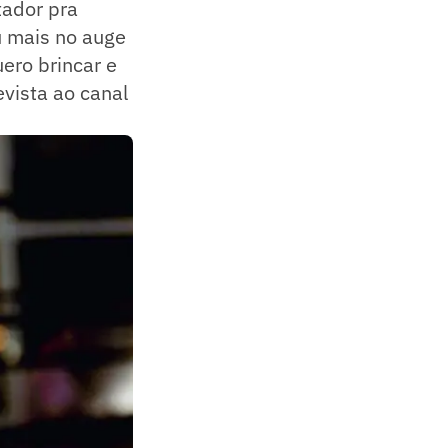
tador pra
u mais no auge
uero brincar e
evista ao canal