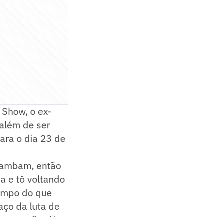
 Show, o ex-
 além de ser
ara o dia 23 de
 Bambam, então
a e tô voltando
tempo do que
ço da luta de