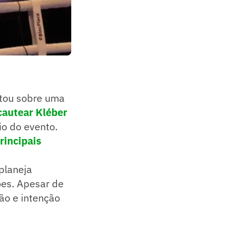
ou sobre uma
cautear Kléber
io do evento.
rincipais
 planeja
ões. Apesar de
são e intenção