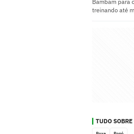
Bambam para o G
treinando até m
TUDO SOBRE
Boxe
Popó