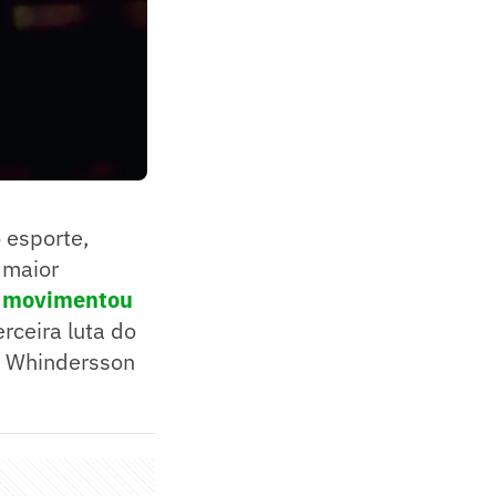
 esporte,
 maior
e
movimentou
terceira luta do
ou Whindersson