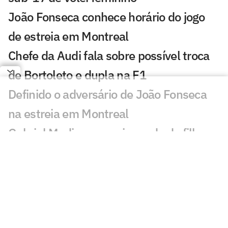
João Fonseca conhece horário do jogo
de estreia em Montreal
Chefe da Audi fala sobre possível troca
de Bortoleto e dupla na F1
Definido o adversário de João Fonseca
na estreia em Montreal
Gabriel Medina anuncia perda de filho
com Isabella Arantes
Técnico brasileiro agarra atletas de vôlei
de praia pelo braço na Itália
Fittipaldi cobra Russell e prevê disputa