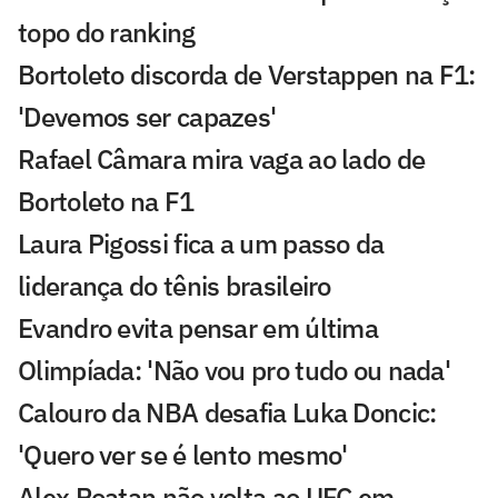
topo do ranking
Bortoleto discorda de Verstappen na F1:
'Devemos ser capazes'
Rafael Câmara mira vaga ao lado de
Bortoleto na F1
Laura Pigossi fica a um passo da
liderança do tênis brasileiro
Evandro evita pensar em última
Olimpíada: 'Não vou pro tudo ou nada'
Calouro da NBA desafia Luka Doncic:
'Quero ver se é lento mesmo'
Alex Poatan não volta ao UFC em