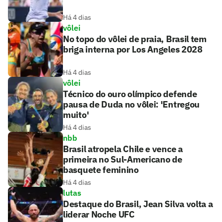
Há 4 dias
vôlei
No topo do vôlei de praia, Brasil tem
briga interna por Los Angeles 2028
Há 4 dias
vôlei
Técnico do ouro olímpico defende
pausa de Duda no vôlei: 'Entregou
muito'
Há 4 dias
nbb
Brasil atropela Chile e vence a
primeira no Sul-Americano de
basquete feminino
Há 4 dias
lutas
Destaque do Brasil, Jean Silva volta a
liderar Noche UFC