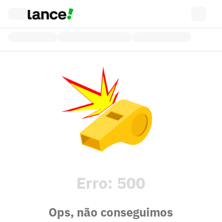
Erro:
500
Ops, não conseguimos