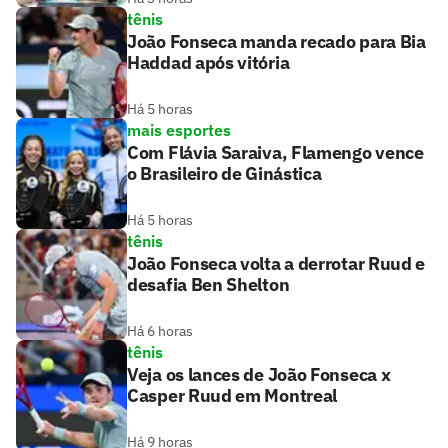
tênis
João Fonseca manda recado para Bia
Haddad após vitória
Há 5 horas
mais esportes
Com Flávia Saraiva, Flamengo vence
o Brasileiro de Ginástica
Há 5 horas
tênis
João Fonseca volta a derrotar Ruud e
desafia Ben Shelton
Há 6 horas
tênis
Veja os lances de João Fonseca x
Casper Ruud em Montreal
Há 9 horas