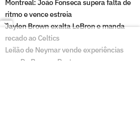
Montreal: João Fonseca supera falta de
ritmo e vence estreia
Jaylen Brown exalta LeBron e manda
recado ao Celtics
Leilão de Neymar vende experiências
com Do Bronx e Poatan
Equipe de Bortoleto abre mão de
evoluções no motor para mirar 2028
Charles do Bronx lamenta morte de
Puro Osso: 'Como vou entrar no
tatame?'
Veja os lances de João Fonseca x