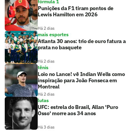
fórmula 1
Punições da F1 tiram pontos de
Lewis Hamilton em 2026
Há 2 dias
mais esportes
Atlanta 30 anos: trio de ouro fatura a
prata no basquete
Há 2 dias
tênis
Loio no Lance! vê Indian Wells como
inspiração para João Fonseca em
Montreal
Há 2 dias
lutas
UFC: estrela do Brasil, Allan 'Puro
Osso' morre aos 34 anos
Há 3 dias