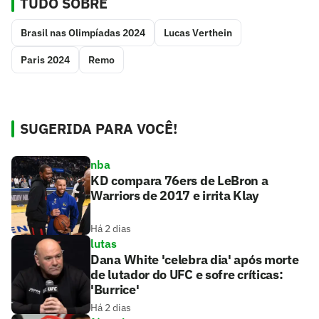
TUDO SOBRE
Brasil nas Olimpíadas 2024
Lucas Verthein
Paris 2024
Remo
SUGERIDA PARA VOCÊ!
nba
KD compara 76ers de LeBron a
Warriors de 2017 e irrita Klay
Há 2 dias
lutas
Dana White 'celebra dia' após morte
de lutador do UFC e sofre críticas:
'Burrice'
Há 2 dias