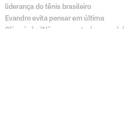
liderança do tênis brasileiro
Evandro evita pensar em última
Olimpíada: 'Não vou pro tudo ou nada'
Calouro da NBA desafia Luka Doncic:
'Quero ver se é lento mesmo'
Alex Poatan não volta ao UFC em
disputa por cinturão
João Fonseca sonha com top 20 da ATP
no Masters 1000 de Montreal
De João Fonseca a Poatan: leilão de
Neymar vai além do futebol
Jos Verstappen coloca futuro de Max na