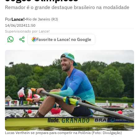
Remador é o grande destaque brasileiro na modalidade
Por
Lance!
•
Rio de Janeiro (RJ)
14/06/2024
11:50
Supervisionado
por
Lance!
Favorite o Lance! no Google
Lucas Verthein se prepara para competir na Polônia (Foto: Divulgação)