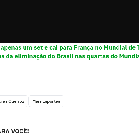
 apenas um set e cai para França no Mundial de 
es da eliminação do Brasil nas quartas do Mundia
uias Queiroz
Mais Esportes
RA VOCÊ!