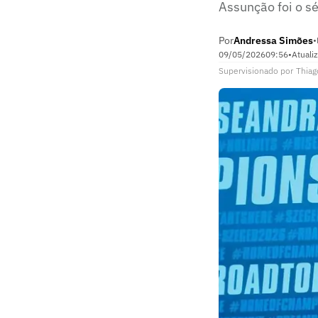
Assunção foi o s
Por
Andressa Simões
•
09/05/2026
09:56
•
Atuali
Supervisionado
por
Thiag