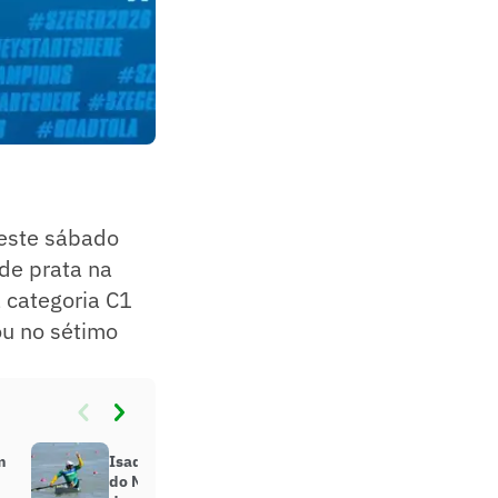
neste sábado
 de prata na
 categoria C1
ou no sétimo
m
Isaquias Queiroz é ouro na Copa
do Mundo de canoagem; veja dia