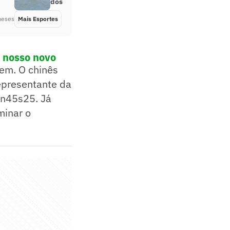
dos brasileiros
meses
Mais Esportes
Há 1 ano
o nosso novo
em. O chinês
epresentante da
in45s25. Já
minar o