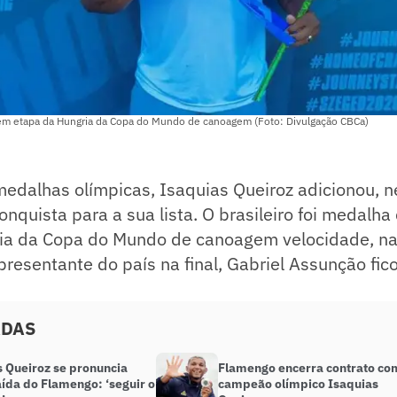
 em etapa da Hungria da Copa do Mundo de canoagem (Foto: Divulgação CBCa)
medalhas olímpicas, Isaquias Queiroz adicionou, 
onquista para a sua lista. O brasileiro foi medalha
ia da Copa do Mundo de canoagem velocidade, na
resentante do país na final, Gabriel Assunção fic
ADAS
s Queiroz se pronuncia
Flamengo encerra contrato co
ída do Flamengo: ‘seguir o
campeão olímpico Isaquias