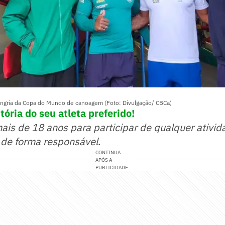
Hungria da Copa do Mundo de canoagem (Foto: Divulgação/ CBCa)
tória do seu atleta preferido
!
mais de 18 anos para participar de qualquer ativid
 de forma responsável
.
CONTINUA
APÓS A
PUBLICIDADE