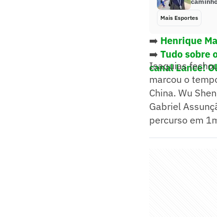
caminho
Mais Esportes
➡️
Henrique Ma
➡️
Tudo sobre 
Isaquias fecho
canal Lance! O
marcou o tempo
China. Wu Shen
Gabriel Assunçã
percurso em 1