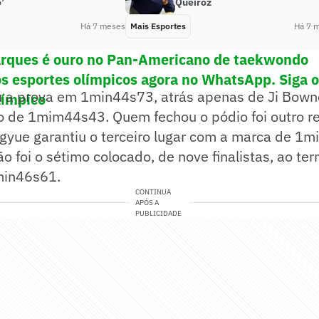
’
Queiroz
Há 7 meses
Mais Esportes
Há 7 
rques é ouro no Pan-Americano de taekwondo
os esportes olímpicos agora no WhatsApp. Siga 
u a prova em 1min44s73, atrás apenas de Ji Bown
límpico
 de 1mim44s43. Quem fechou o pódio foi outro r
gyue garantiu o terceiro lugar com a marca de 1m
o foi o sétimo colocado, de nove finalistas, ao ter
min46s61.
CONTINUA
APÓS A
PUBLICIDADE