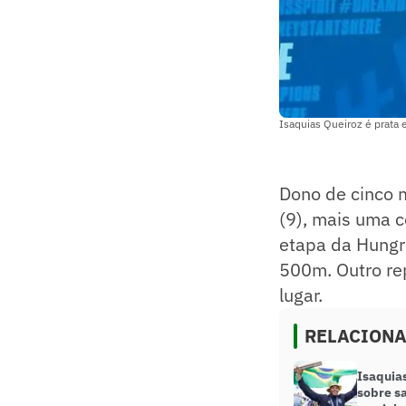
Isaquias Queiroz é prata
Dono de cinco 
(9), mais uma c
etapa da Hungr
500m. Outro rep
lugar.
RELACION
Isaquia
sobre sa