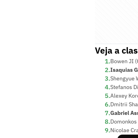
Veja a clas
1
.
Bowen JI (
2
.
Isaquias G
3
.
Shengyue W
4
.
Stefanos D
5
.
Alexey Kor
6
.
Dmitrii Sh
7
.
Gabriel As
8
.
Domonkos 
9
.
Nicolae Cra