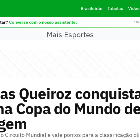
Brasileirão
Tabelas
Vídeo
tar?
Converse com o nosso assistente.
18+ 
Mais Esportes
as Queiroz conquista
 na Copa do Mundo d
agem
 Circuito Mundial e vale pontos para a classificação ol