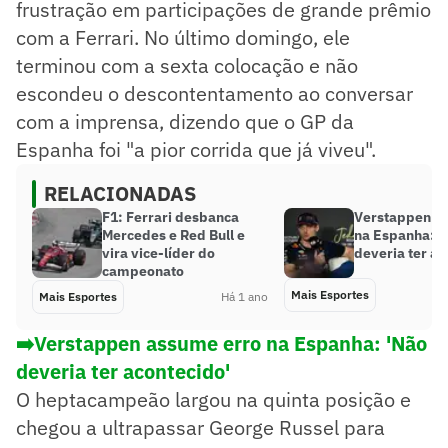
frustração em participações de grande prêmio
com a Ferrari. No último domingo, ele
terminou com a sexta colocação e não
escondeu o descontentamento ao conversar
com a imprensa, dizendo que o GP da
Espanha foi "a pior corrida que já viveu".
RELACIONADAS
F1: Ferrari desbanca
Verstappen a
Mercedes e Red Bull e
na Espanha: ‘
vira vice-líder do
deveria ter ac
campeonato
Mais Esportes
Mais Esportes
Há 1 ano
➡️Verstappen assume erro na Espanha: 'Não
deveria ter acontecido'
O heptacampeão largou na quinta posição e
chegou a ultrapassar George Russel para