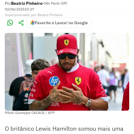
Por
Beatriz Pinheiro
•
São Paulo (SP)
02/06/2025
10:27
Supervisionado
por
Beatriz Pinheiro
Favorite o Lance! no Google
Piloto Giuseppe CACACE / AFP
O britânico Lewis Hamilton somou mais uma