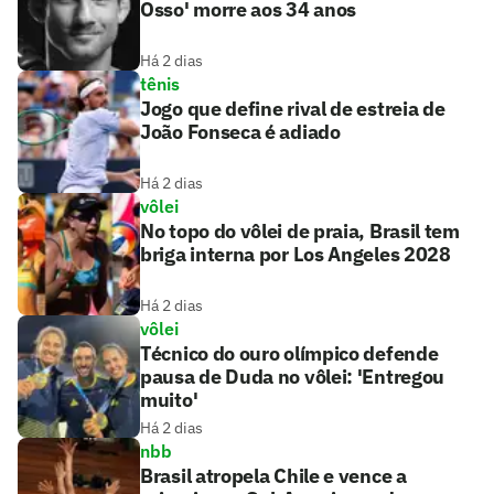
Osso' morre aos 34 anos
Há 2 dias
tênis
Jogo que define rival de estreia de
João Fonseca é adiado
Há 2 dias
vôlei
No topo do vôlei de praia, Brasil tem
briga interna por Los Angeles 2028
Há 2 dias
vôlei
Técnico do ouro olímpico defende
pausa de Duda no vôlei: 'Entregou
muito'
Há 2 dias
nbb
Brasil atropela Chile e vence a