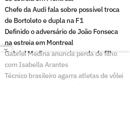
Chefe da Audi fala sobre possível troca
de Bortoleto e dupla na F1
Definido o adversário de João Fonseca
na estreia em Montreal
Gabriel Medina anuncia perda de filho
com Isabella Arantes
Técnico brasileiro agarra atletas de vôlei
de praia pelo braço na Itália
Fittipaldi cobra Russell e prevê disputa
com Antonelli na F1
GP do Bahrein na Malásia: F1 confirma