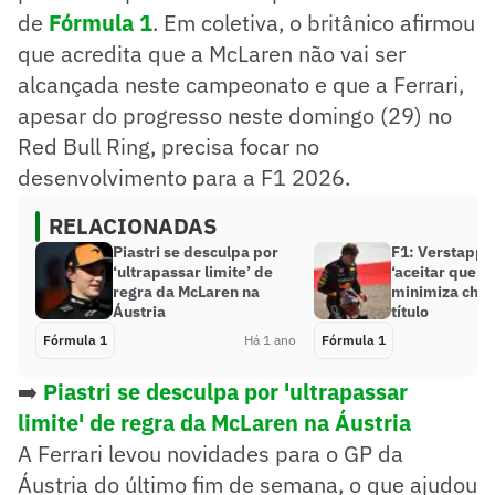
de
Fórmula 1
. Em coletiva, o britânico afirmou
que acredita que a McLaren não vai ser
alcançada neste campeonato e que a Ferrari,
apesar do progresso neste domingo (29) no
Red Bull Ring, precisa focar no
desenvolvimento para a F1 2026.
RELACIONADAS
Piastri se desculpa por
F1: Verstappe
‘ultrapassar limite’ de
‘aceitar que n
regra da McLaren na
minimiza chan
Áustria
título
Fórmula 1
Há 1 ano
Fórmula 1
➡️
Piastri se desculpa por 'ultrapassar
limite' de regra da McLaren na Áustria
A Ferrari levou novidades para o GP da
Áustria do último fim de semana, o que ajudou