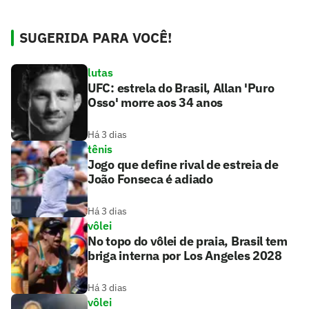
SUGERIDA PARA VOCÊ!
lutas
UFC: estrela do Brasil, Allan 'Puro
Osso' morre aos 34 anos
Há 3 dias
tênis
Jogo que define rival de estreia de
João Fonseca é adiado
Há 3 dias
vôlei
No topo do vôlei de praia, Brasil tem
briga interna por Los Angeles 2028
Há 3 dias
vôlei