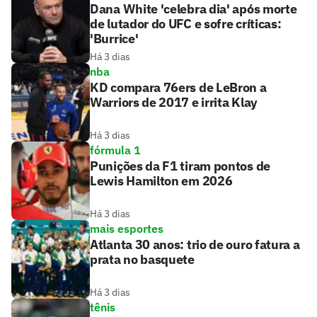
Dana White 'celebra dia' após morte
de lutador do UFC e sofre críticas:
'Burrice'
Há 3 dias
nba
KD compara 76ers de LeBron a
Warriors de 2017 e irrita Klay
Há 3 dias
fórmula 1
Punições da F1 tiram pontos de
Lewis Hamilton em 2026
Há 3 dias
mais esportes
Atlanta 30 anos: trio de ouro fatura a
prata no basquete
Há 3 dias
tênis