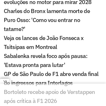
evoluções no motor para mirar 2028
Charles do Bronx lamenta morte de
Puro Osso: 'Como vou entrar no
tatame?'
Veja os lances de João Fonseca x
Tsitsipas em Montreal
Sabalenka revela foco após pausa:
'Estava pronta para lutar'
GP de São Paulo de F1 abre venda final
de ingressos para Interlagos
Bortoleto recebe apoio de Verstappen
após crítica à F1 2026