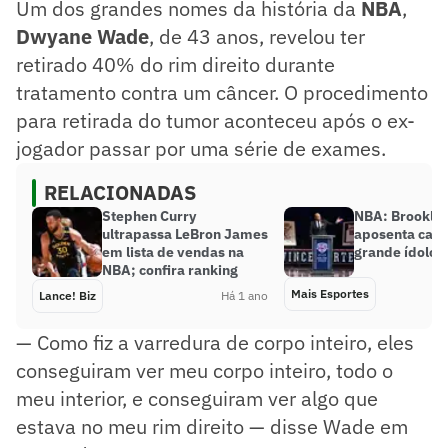
Um dos grandes nomes da história da
NBA
,
Dwyane Wade
, de 43 anos, revelou ter
retirado 40% do rim direito durante
tratamento contra um câncer. O procedimento
para retirada do tumor aconteceu após o ex-
jogador passar por uma série de exames.
RELACIONADAS
Stephen Curry
NBA: Brooklyn
ultrapassa LeBron James
aposenta cam
em lista de vendas na
grande ídolo 
NBA; confira ranking
Mais Esportes
Lance! Biz
Há 1 ano
— Como fiz a varredura de corpo inteiro, eles
conseguiram ver meu corpo inteiro, todo o
meu interior, e conseguiram ver algo que
estava no meu rim direito — disse Wade em