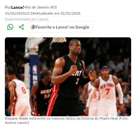
Por
Lance!
•
Rio de Janeiro (RJ)
31/01/2025
12:18
•
Atualizado em
31/01/2025
Supervisionado
por
Lance!
Favorite o Lance! no Google
Dwyane Wade está entre os maiores ídolos da história do Miami Heat (Foto:
Acervo Lance!)