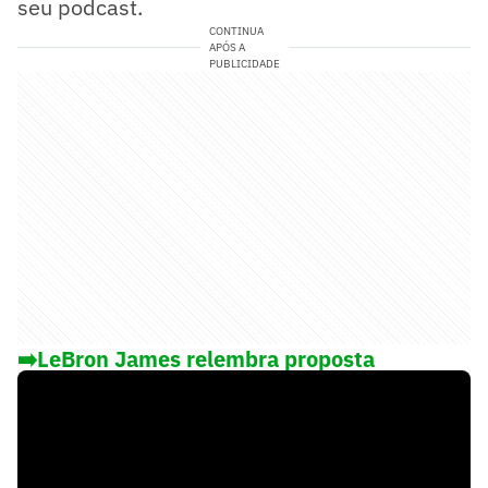
seu podcast.
CONTINUA
APÓS A
PUBLICIDADE
➡️LeBron James relembra proposta
milionária que recebeu para deixar a Nike