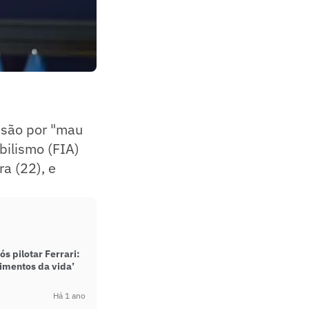
nsão por "mau
ilismo (FIA)
a (22), e
s pilotar Ferrari:
imentos da vida’
Há 1 ano