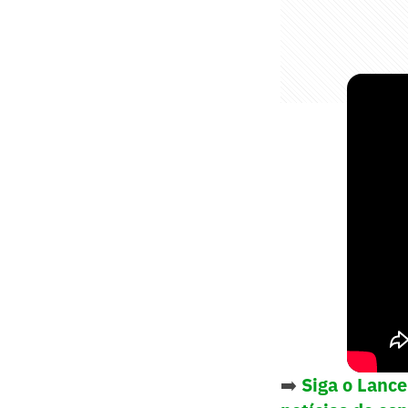
➡️
Siga o Lanc