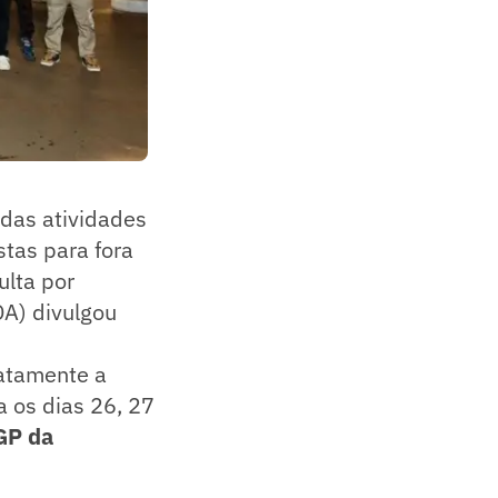
 das atividades
stas para fora
lta por
DA) divulgou
xatamente a
 os dias 26, 27
GP da