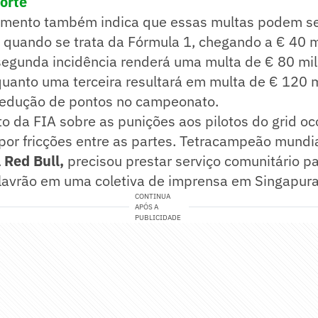
porte
amento também indica que essas multas podem s
 quando se trata da Fórmula 1, chegando a € 40 m
segunda incidência renderá uma multa de € 80 mi
anto uma terceira resultará em multa de € 120 mi
dedução de pontos no campeonato.
o da FIA sobre as punições aos pilotos do grid o
or fricções entre as partes. Tetracampeão mundi
 Red Bull,
precisou prestar serviço comunitário p
alavrão em uma coletiva de imprensa em Singapura
CONTINUA
APÓS A
PUBLICIDADE