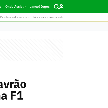
s
Onde Assistir
Lance! Jogos
Ministério da Fazenda adverte: Aposta não é investimento
avrão
na F1