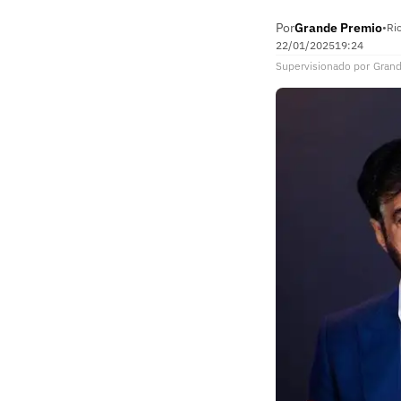
Por
Grande Premio
•
Ri
22/01/2025
19:24
Supervisionado
por
Gran