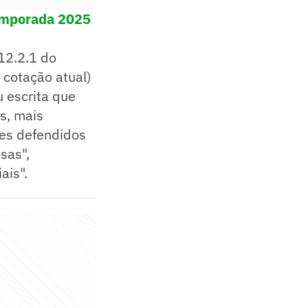
temporada 2025
12.2.1 do
 cotação atual)
u escrita que
s, mais
res defendidos
sas",
ais".