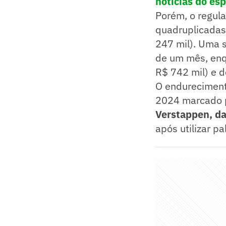
notícias do es
Porém, o regul
quadruplicadas
247 mil). Uma 
de um mês, enqu
R$ 742 mil) e 
O endureciment
2024 marcado p
Verstappen, da
após utilizar p