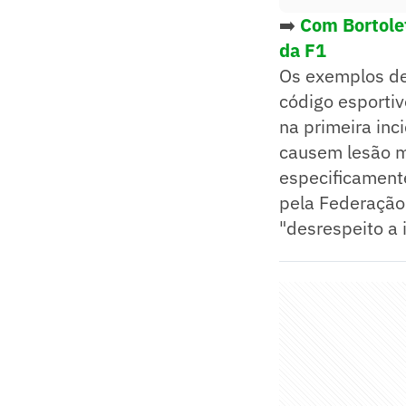
➡️
Com Bortole
da F1
Os exemplos de
código esportiv
na primeira inc
causem lesão mo
especificamente
pela Federação"
"desrespeito a 