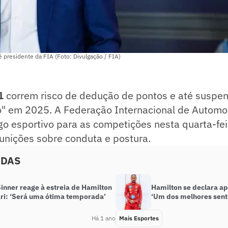
residente da FIA (Foto: Divulgação / FIA)
1
correm risco de dedução de pontos e até suspe
 em 2025. A Federação Internacional de Automob
go esportivo para as competições nesta quarta-feir
unições sobre conduta e postura.
ADAS
inner reage à estreia de Hamilton
Hamilton se declara apó
ari: ‘Será uma ótima temporada’
‘Um dos melhores sent
Há 1 ano
Mais Esportes