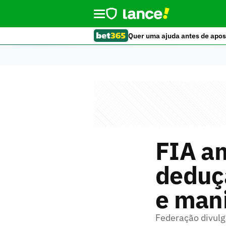
Quer uma ajuda antes de apos
FIA a
deduçã
e mani
Federação divulga