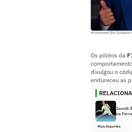
Mohammed Bin Sulayem é p
Os pilotos da
F
comportamento"
divulgou o códi
endureceu as p
RELACION
Jannik S
na Ferr
Mais Esportes