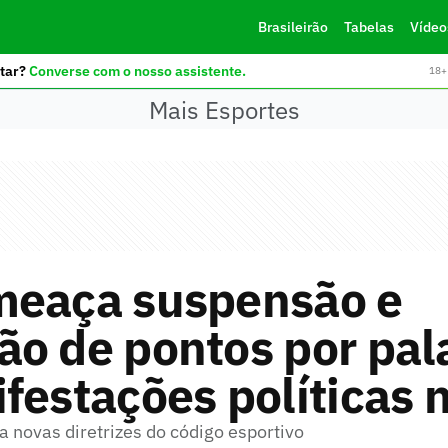
Brasileirão
Tabelas
Vídeo
tar?
Converse com o nosso assistente.
18+ 
Mais Esportes
meaça suspensão e
o de pontos por pal
festações políticas 
 novas diretrizes do código esportivo