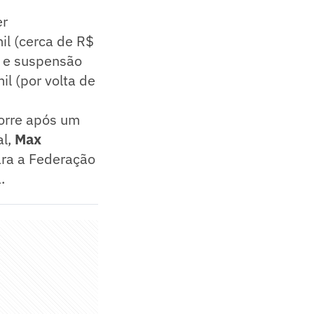
er
il (cerca de R$
l e suspensão
l (por volta de
corre após um
al,
Max
ara a Federação
.