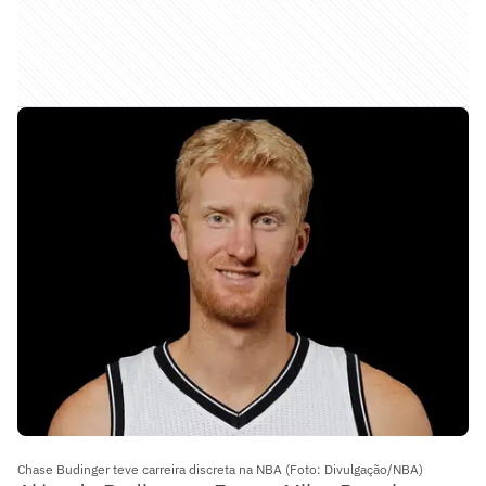
Chase Budinger teve carreira discreta na NBA (Foto: Divulgação/NBA)