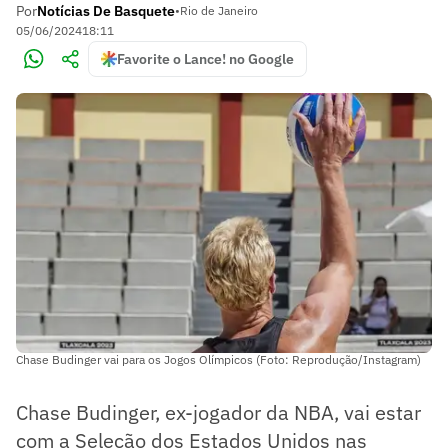
Por
Notícias De Basquete
•
Rio de Janeiro
05/06/2024
18:11
Favorite o Lance! no Google
Chase Budinger vai para os Jogos Olímpicos (Foto: Reprodução/Instagram)
Chase Budinger, ex-jogador da NBA, vai estar
com a Seleção dos Estados Unidos nas