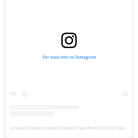
Ver essa foto no Instagram
Uma publicação compartilhada por Tape Media | Richie Harrington 🎥 (@tape.media)