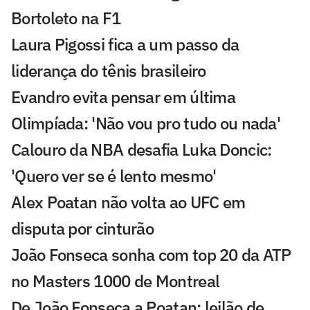
Bortoleto na F1
Laura Pigossi fica a um passo da
liderança do tênis brasileiro
Evandro evita pensar em última
Olimpíada: 'Não vou pro tudo ou nada'
Calouro da NBA desafia Luka Doncic:
'Quero ver se é lento mesmo'
Alex Poatan não volta ao UFC em
disputa por cinturão
João Fonseca sonha com top 20 da ATP
no Masters 1000 de Montreal
De João Fonseca a Poatan: leilão de