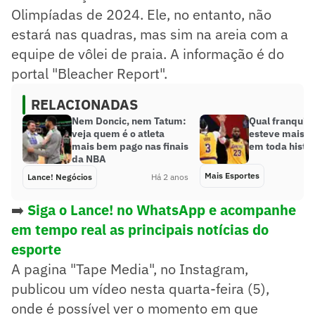
Olimpíadas de 2024. Ele, no entanto, não
estará nas quadras, mas sim na areia com a
equipe de vôlei de praia. A informação é do
portal "Bleacher Report".
RELACIONADAS
Nem Doncic, nem Tatum:
Qual franquia
veja quem é o atleta
esteve mais na
mais bem pago nas finais
em toda histór
da NBA
Mais Esportes
Lance! Negócios
Há 2 anos
➡️
Siga o Lance! no WhatsApp e acompanhe
em tempo real as principais notícias do
esporte
A pagina "Tape Media", no Instagram,
publicou um vídeo nesta quarta-feira (5),
onde é possível ver o momento em que