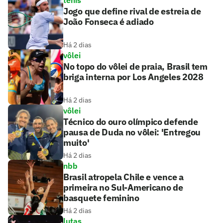
Jogo que define rival de estreia de
João Fonseca é adiado
Há 2 dias
vôlei
No topo do vôlei de praia, Brasil tem
briga interna por Los Angeles 2028
Há 2 dias
vôlei
Técnico do ouro olímpico defende
pausa de Duda no vôlei: 'Entregou
muito'
Há 2 dias
nbb
Brasil atropela Chile e vence a
primeira no Sul-Americano de
basquete feminino
Há 2 dias
lutas