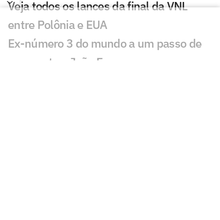
Veja todos os lances da final da VNL
entre Polônia e EUA
Ex-número 3 do mundo a um passo de
reencontrar João Fonseca
Pepê Gonçalves e Ana Sátila
conquistam ouro no Pan-Americano
Rally espetacular marca EUA x Japão na
VNL; veja vídeo
UFC 331: Charles do Bronx e Pantoja
terão revanches, diz jornalista
Daniel Nascimento, ex-maratonista
olímpico, é localizado em SP