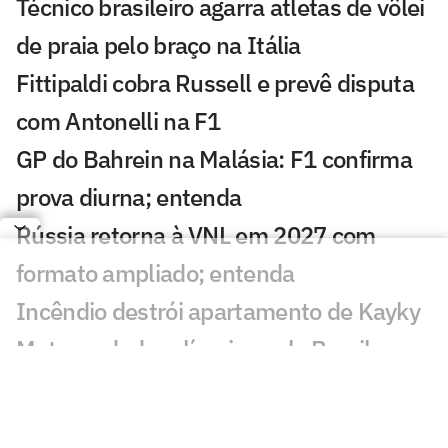
Técnico brasileiro agarra atletas de vôlei
de praia pelo braço na Itália
Fittipaldi cobra Russell e prevê disputa
com Antonelli na F1
GP do Bahrein na Malásia: F1 confirma
prova diurna; entenda
Rússia retorna à VNL em 2027 com
formato ampliado; entenda
Incêndio destrói apartamento de Kayky
Mota, nadador olímpico pelo Brasil
Campeão olímpico da praia substituirá
Darlan na quadra