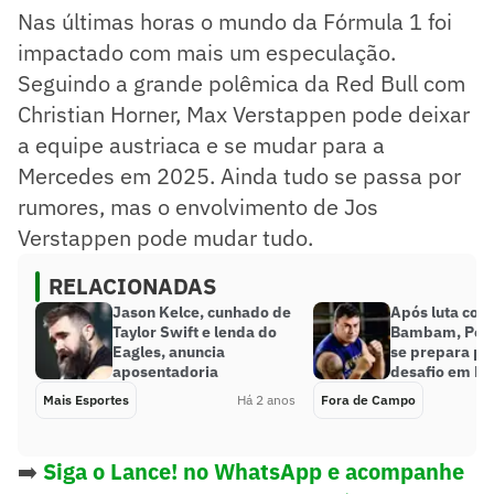
Nas últimas horas o mundo da Fórmula 1 foi
impactado com mais um especulação.
Seguindo a grande polêmica da Red Bull com
Christian Horner, Max Verstappen pode deixar
a equipe austriaca e se mudar para a
Mercedes em 2025. Ainda tudo se passa por
rumores, mas o envolvimento de Jos
Verstappen pode mudar tudo.
RELACIONADAS
Jason Kelce, cunhado de
Após luta cont
Taylor Swift e lenda do
Bambam, Popó
Eagles, anuncia
se prepara pa
aposentadoria
desafio em Fl
Mais Esportes
Há 2 anos
Fora de Campo
➡️
Siga o Lance! no WhatsApp e acompanhe