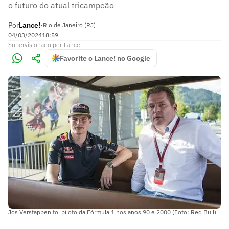
o futuro do atual tricampeão
Por
Lance!
•
Rio de Janeiro (RJ)
04/03/2024
18:59
Supervisionado
por
Lance!
Favorite o Lance! no Google
Jos Verstappen foi piloto da Fórmula 1 nos anos 90 e 2000 (Foto: Red Bull)