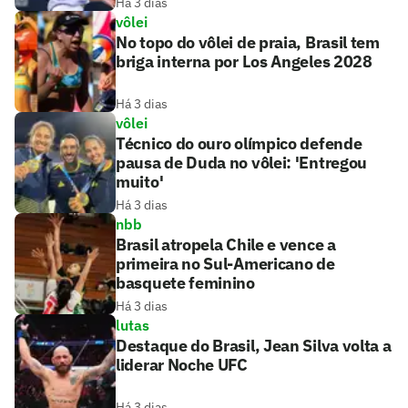
Há 3 dias
vôlei
No topo do vôlei de praia, Brasil tem
briga interna por Los Angeles 2028
Há 3 dias
vôlei
Técnico do ouro olímpico defende
pausa de Duda no vôlei: 'Entregou
muito'
Há 3 dias
nbb
Brasil atropela Chile e vence a
primeira no Sul-Americano de
basquete feminino
Há 3 dias
lutas
Destaque do Brasil, Jean Silva volta a
liderar Noche UFC
Há 3 dias