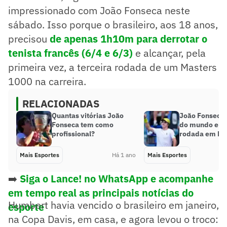
impressionado com João Fonseca neste
sábado. Isso porque o brasileiro, aos 18 anos,
precisou
de apenas 1h10m para derrotar o
tenista francês (6/4 e 6/3)
e alcançar, pela
primeira vez, a terceira rodada de um Masters
1000 na carreira.
RELACIONADAS
Quantas vitórias João
João Fonseca 
Fonseca tem como
do mundo e vai
profissional?
rodada em Mi
Mais Esportes
Há 1 ano
Mais Esportes
➡️
Siga o Lance! no WhatsApp e acompanhe
em tempo real as principais notícias do
Humbert havia vencido o brasileiro em janeiro,
esporte
na Copa Davis, em casa, e agora levou o troco: