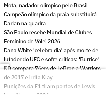
Mota, nadador olímpico pelo Brasil
Campeão olímpico da praia substituirá
Darlan na quadra
São Paulo recebe Mundial de Clubes
Feminino de Vôlei 2026
Dana White 'celebra dia' após morte de
lutador do UFC e sofre críticas: 'Burrice'
KD compara 76ers de LeBron a Warriors
de 2017 e irrita Klay
Punições da F1 tiram pontos de Lewis
Hamilton em 2026
Atlanta 30 anos: trio de ouro fatura a