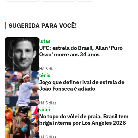
SUGERIDA PARA VOCÊ!
lutas
UFC: estrela do Brasil, Allan 'Puro
Osso' morre aos 34 anos
Há 5 dias
tênis
Jogo que define rival de estreia de
João Fonseca é adiado
Há 5 dias
vôlei
No topo do vôlei de praia, Brasil tem
briga interna por Los Angeles 2028
Há 5 dias