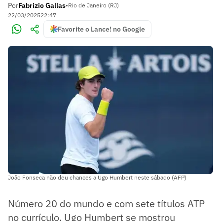
Por
Fabrizio Gallas
•
Rio de Janeiro (RJ)
22/03/2025
22:47
Favorite o Lance! no Google
João Fonseca não deu chances a Ugo Humbert neste sábado (AFP)
Número 20 do mundo e com sete títulos ATP
no currículo, Ugo Humbert se mostrou