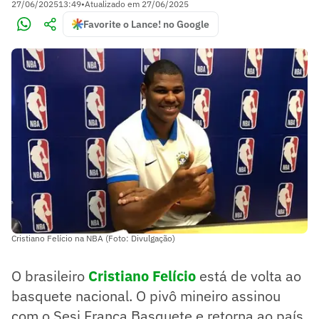
27/06/2025
13:49
•
Atualizado em
27/06/2025
Favorite o Lance! no Google
Cristiano Felício na NBA (Foto: Divulgação)
O brasileiro
Cristiano Felício
está de volta ao
basquete nacional. O pivô mineiro assinou
com o Sesi Franca Basquete e retorna ao país