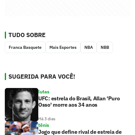
TUDO SOBRE
Franca Basquete
Mais Esportes
NBA
NBB
SUGERIDA PARA VOCÊ!
lutas
UFC: estrela do Brasil, Allan 'Puro
Osso' morre aos 34 anos
Há 3 dias
tênis
Jogo que define rival de estreia de