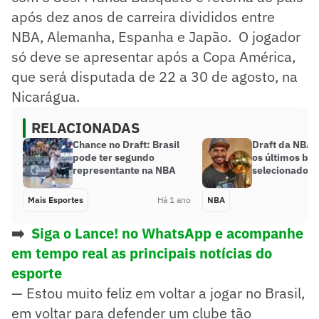
após dez anos de carreira divididos entre
NBA, Alemanha, Espanha e Japão. O jogador
só deve se apresentar após a Copa América,
que será disputada de 22 a 30 de agosto, na
Nicarágua.
RELACIONADAS
Chance no Draft: Brasil
Draft da NBA:
pode ter segundo
os últimos bra
representante na NBA
selecionados
Mais Esportes
Há 1 ano
NBA
➡️
Siga o Lance! no WhatsApp e acompanhe
em tempo real as principais notícias do
esporte
— Estou muito feliz em voltar a jogar no Brasil,
em voltar para defender um clube tão