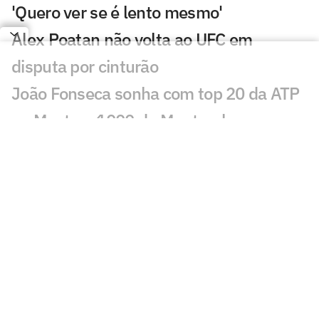
'Quero ver se é lento mesmo'
Alex Poatan não volta ao UFC em
disputa por cinturão
João Fonseca sonha com top 20 da ATP
no Masters 1000 de Montreal
De João Fonseca a Poatan: leilão de
Neymar vai além do futebol
Jos Verstappen coloca futuro de Max na
F1 com a Red Bull em dúvida
Carol Meligeni bate principal favorita na
final na Argentina
Laura Pigossi celebra aniversário com