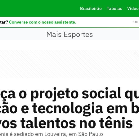
Brasileirão
Tabelas
Vídeo
tar?
Converse com o nosso assistente.
18+ 
Mais Esportes
a o projeto social q
ão e tecnologia em 
os talentos no tênis
ênis é sediado em Louveira, em São Paulo