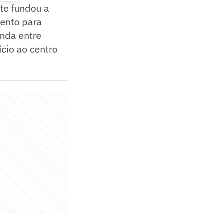
tte fundou a
mento para
nda entre
ício ao centro