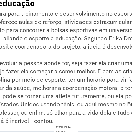
 educação
ura para treinamento e desenvolvimento no esport
erece aulas de reforço, atividades extracurricula
to para concorrer a bolsas esportivas em univers
 aliando o esporte à educação. Segundo Erika Dro
sil e coordenadora do projeto, a ideia é desenvol
evoluir a pessoa aonde for, seja fazer ela criar um
ja fazer ela começar a comer melhor. E com as cria
lina por meio de esporte, ter um horário para vir f
ar da saúde, melhorar a coordenação motora, e te
a pode se tornar uma atleta futuramente, ou ela p
Estados Unidos usando tênis, ou aqui mesmo no Br
ofessor, ou enfim, só olhar para a vida dela e tudo
á é incrível - contou.
CONTINUA
APÓS A