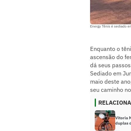
Energy Tênis é sediado em
Enquanto o têni
ascensão do fe
dá seus passos 
Sediado em Jund
maio deste ano
seu caminho no
RELACION
Vitoria
duplas 