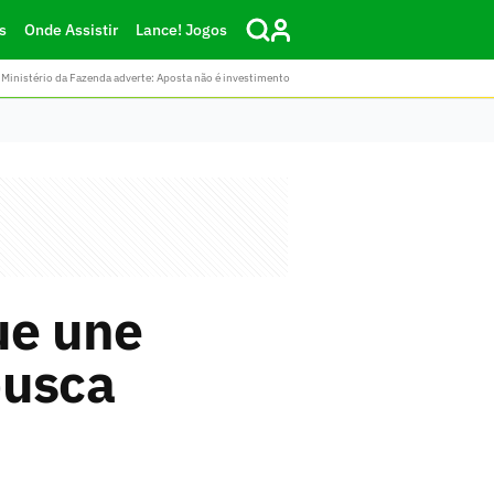
s
Onde Assistir
Lance! Jogos
Ministério da Fazenda adverte: Aposta não é investimento
ue une
busca