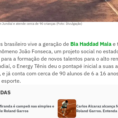
 Jundiaí e atende cerca de 90 crianças (Foto: Divulgação)
s brasileiro vive a geração de
Bia Haddad Maia
e 
nômeno João Fonseca, um projeto social no estad
para a formação de novos talentos para o alto re
iaí, o Energy Tênis deu o pontapé inicial a suas 
, e já conta com cerca de 90 alunos de 6 a 16 a
 esporte.
ADAS
 Miranda é campeã nas simples e
Carlos Alcaraz alcança f
de Roland Garros
Roland Garros. Entenda