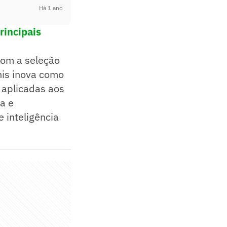
Há 1 ano
rincipais
com a seleção
nis inova como
 aplicadas aos
a e
 inteligência