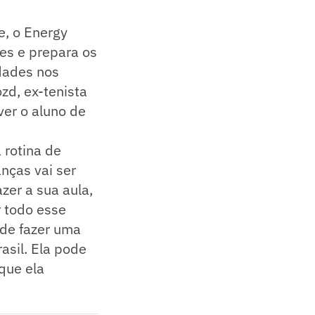
e, o Energy
res e prepara os
idades nos
zd, ex-tenista
ver o aluno de
a rotina de
nças vai ser
azer a sua aula,
r todo esse
ode fazer uma
asil. Ela pode
 que ela