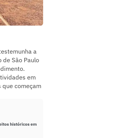
testemunha a
o de São Paulo
ndimento.
atividades em
nos que começam
eitos históricos em