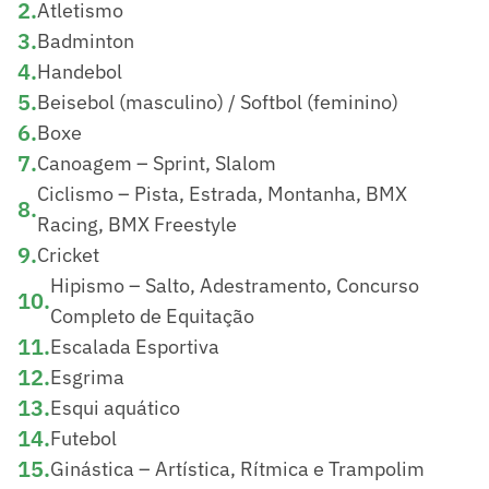
2
.
Atletismo
3
.
Badminton
4
.
Handebol
5
.
Beisebol (masculino) / Softbol (feminino)
6
.
Boxe
7
.
Canoagem – Sprint, Slalom
Ciclismo – Pista, Estrada, Montanha, BMX
8
.
Racing, BMX Freestyle
9
.
Cricket
Hipismo – Salto, Adestramento, Concurso
10
.
Completo de Equitação
11
.
Escalada Esportiva
12
.
Esgrima
13
.
Esqui aquático
14
.
Futebol
15
.
Ginástica – Artística, Rítmica e Trampolim