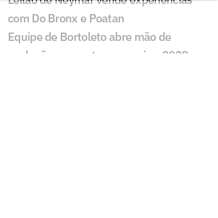
com Do Bronx e Poatan
Equipe de Bortoleto abre mão de
evoluções no motor para mirar 2028
Charles do Bronx lamenta morte de
Puro Osso: 'Como vou entrar no
tatame?'
Veja os lances de João Fonseca x
Tsitsipas em Montreal
Sabalenka revela foco após pausa:
'Estava pronta para lutar'
GP de São Paulo de F1 abre venda final