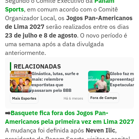
Segundo o Comitê Executivo da
Panam
Sports
, em comum acordo com o Comitê
Organizador Local, os
Jogos Pan-Americanos
de Lima 2027
serão realizados entre os dias
23 de julho e 8 de agosto
. O novo período é
uma semana após a data divulgada
anteriormente.
RELACIONADAS
Ginástica, lutas, surfe e
Globo faz mu
mais: relembre
apresentação 
esportistas que
Espetacular; 
passaram pelo BBB
Fora de Campo
Mais Esportes
Há 6 meses
➡️
Basquete fica fora dos Jogos Pan-
Americanos pela primeira vez em Lima 2027
A mudança foi definida após
Neven Ilic
,
presidente da Panam Sports, visitar a capital