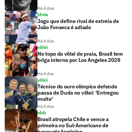
Há 4 dias
tênis
Jogo que define rival de estreia de
João Fonseca é adiado
Há 4 dias
vôlei
No topo do vôlei de praia, Brasil tem
briga interna por Los Angeles 2028
Há 4 dias
vôlei
Técnico do ouro olímpico defende
pausa de Duda no vôlei: 'Entregou
muito'
Há 4 dias
nbb
Brasil atropela Chile e vence a
primeira no Sul-Americano de
basquete feminino