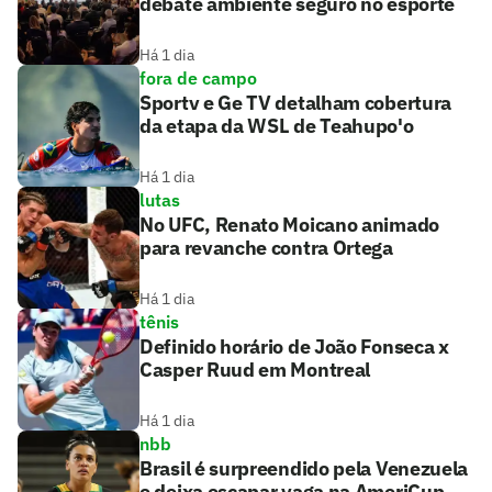
debate ambiente seguro no esporte
Há 1 dia
fora de campo
Sportv e Ge TV detalham cobertura
da etapa da WSL de Teahupo'o
Há 1 dia
lutas
No UFC, Renato Moicano animado
para revanche contra Ortega
Há 1 dia
tênis
Definido horário de João Fonseca x
Casper Ruud em Montreal
Há 1 dia
nbb
Brasil é surpreendido pela Venezuela
e deixa escapar vaga na AmeriCup