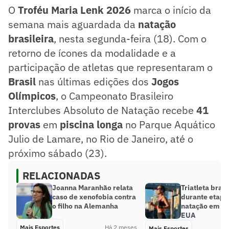
O
Troféu Maria Lenk 2026
marca o início da
semana mais aguardada da
natação
brasileira
, nesta segunda-feira (18). Com o
retorno de ícones da modalidade e a
participação de atletas que representaram o
Brasil
nas últimas edições dos
Jogos
Olímpicos
, o Campeonato Brasileiro
Interclubes Absoluto de Natação recebe
41
provas
em
piscina longa
no Parque Aquático
Julio de Lamare, no Rio de Janeiro, até o
próximo sábado (23).
RELACIONADAS
Joanna Maranhão relata
Triatleta bras
caso de xenofobia contra
durante etapa
o filho na Alemanha
natação em to
EUA
Mais Esportes
Há 2 meses
Mais Esportes