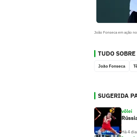
João Fonseca em ação no C
TUDO SOBRE
João Fonseca
T
SUGERIDA PA
vôlei
Rússi
Há 4 dia