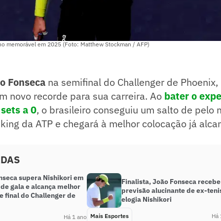
ano memorável em 2025 (Foto: Matthew Stockman / AFP)
o Fonseca
na semifinal do Challenger de Phoenix,
um novo recorde para sua carreira. Ao
bater o expe
 sets a 0
, o brasileiro conseguiu um salto de pelo
nking da ATP e chegará à melhor colocação já alc
ADAS
nseca supera Nishikori em
Finalista, João Fonseca recebe
 de gala e alcança melhor
previsão alucinante de ex-teni
e final do Challenger de
elogia Nishikori
Mais Esportes
Há 
Há 1 ano