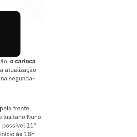
são,
o carioca
a atualização
e na segunda-
pela frente
o lusitano Nuno
 possível 11º
 início às 18h