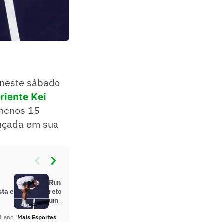
 neste sábado
riente Kei
 menos 15
ançada em sua
Rune se vinga de Medvedev e
sta e
retorna, em Indian Wells, à final de
um Masters
1 ano
Mais Esportes
Há 1 ano