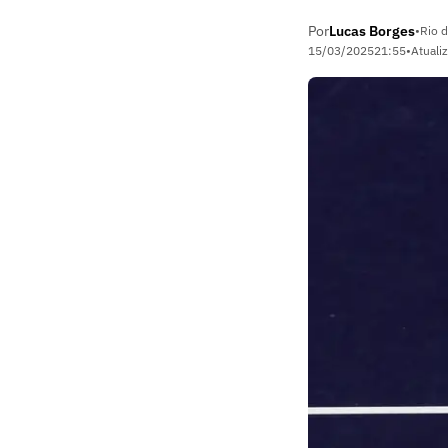
Por
Lucas Borges
•
Rio d
15/03/2025
21:55
•
Atuali