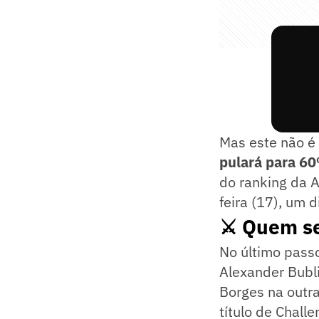
Mas este não é 
pulará para 60
do ranking da 
feira (17), um d
⚔️ Quem se
No último passo
Alexander Bubli
Borges na outra
título de Challe