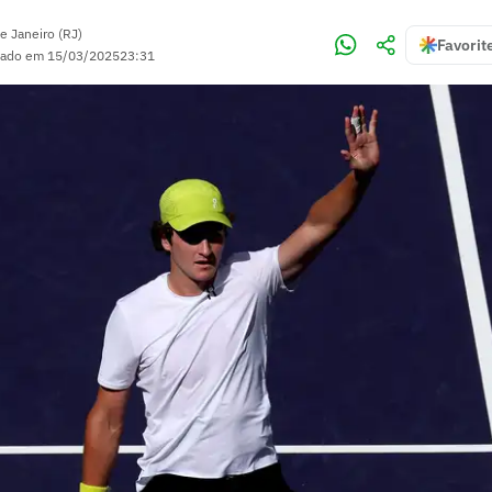
e Janeiro (RJ)
Favorit
zado em
15/03/2025
23:31