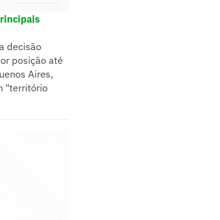
rincipais
na decisão
or posição até
Buenos Aires,
"território