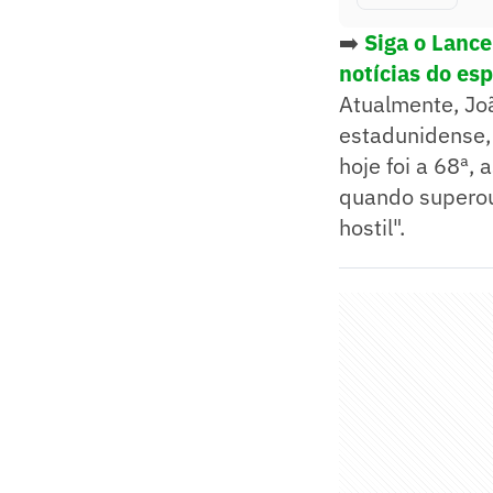
➡️
Siga o Lanc
notícias do es
Atualmente, Joã
estadunidense
hoje foi a 68ª,
quando superou 
hostil".