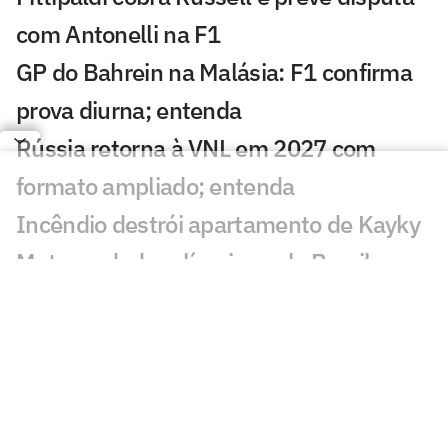
com Antonelli na F1
GP do Bahrein na Malásia: F1 confirma
prova diurna; entenda
Rússia retorna à VNL em 2027 com
formato ampliado; entenda
Incêndio destrói apartamento de Kayky
Mota, nadador olímpico pelo Brasil
Campeão olímpico da praia substituirá
Darlan na quadra
São Paulo recebe Mundial de Clubes
Feminino de Vôlei 2026