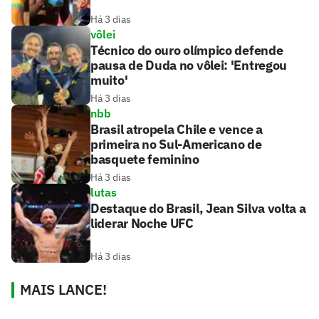
Há 3 dias
vôlei
Técnico do ouro olímpico defende
pausa de Duda no vôlei: 'Entregou
muito'
Há 3 dias
nbb
Brasil atropela Chile e vence a
primeira no Sul-Americano de
basquete feminino
Há 3 dias
lutas
Destaque do Brasil, Jean Silva volta a
liderar Noche UFC
Há 3 dias
MAIS LANCE!