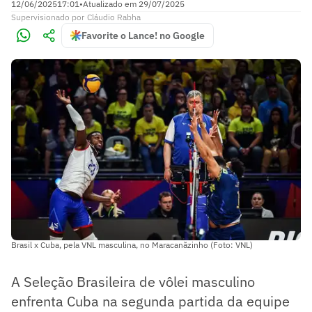
12/06/2025
17:01
•
Atualizado em
29/07/2025
Supervisionado
por
Cláudio Rabha
Favorite o Lance! no Google
Brasil x Cuba, pela VNL masculina, no Maracanãzinho (Foto: VNL)
A Seleção Brasileira de vôlei masculino
enfrenta Cuba na segunda partida da equipe