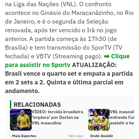
na Liga das Nações (VNL). O confronto
acontece no Ginásio do Maracanãzinho, no Rio
de Janeiro, e é o segunda da Seleção
renovada, após ter vencido o Irã no jogo
anterior. A partida começa às 17h30 (de
Brasília) e tem transmissão do SporTV (TV
fechada) e VBTV (Streaming pago).
➡️ Clique
para assistir no Sportv
ATUALIZAÇÃO:
Brasil vence o quarto set e empata a partida
em 2 sets a 2.
Quinta e última parcial em
andamento.
RELACIONADAS
VÍDEO: torcida brasileira
VNL masculina
‘implora’ por Darlan na
enfrenta Cuba
VNL masculina
assistir e horá
Mais Esportes
Há 1 ano
Onde Assistir