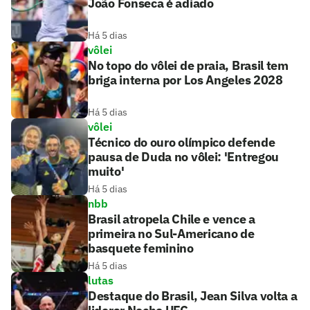
João Fonseca é adiado
Há 5 dias
vôlei
No topo do vôlei de praia, Brasil tem
briga interna por Los Angeles 2028
Há 5 dias
vôlei
Técnico do ouro olímpico defende
pausa de Duda no vôlei: 'Entregou
muito'
Há 5 dias
nbb
Brasil atropela Chile e vence a
primeira no Sul-Americano de
basquete feminino
Há 5 dias
lutas
Destaque do Brasil, Jean Silva volta a