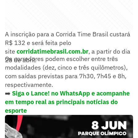
A inscrição para a Corrida Time Brasil custará
R$ 132 e será feita pelo
site
corridatimebrasil.com.br
, a partir do dia
Os corredores podem escolher entre três
28 de abril.
modalidades (dez, cinco e três quilômetros),
com saídas previstas para 7h30, 7h45 e 8h,
respectivamente.
➡️
Siga o Lance! no WhatsApp e acompanhe
em tempo real as principais notícias do
esporte