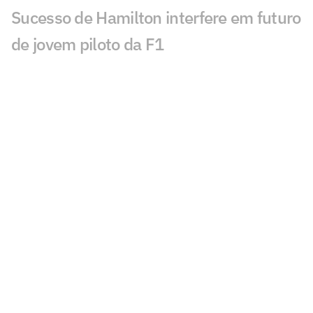
Sucesso de Hamilton interfere em futuro
de jovem piloto da F1
João Fonseca tenta quebrar jejum de 22
anos do Brasil no Masters do Canadá
Após lesão no UFC, Conor McGregor
atualiza resultado da cirurgia
Brasil conquista ouro no Mundial Sub-
20 de atletismo
Sem Charles do Bronx, UFC 331 terá
revanches de Pantoja e Moicano
Favorito Alexander Zverev cai na estreia
em Montreal