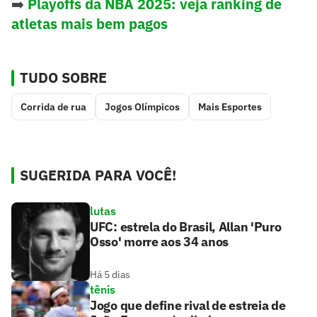
➡️
Playoffs da NBA 2025: veja ranking de
atletas mais bem pagos
TUDO SOBRE
Corrida de rua
Jogos Olímpicos
Mais Esportes
SUGERIDA PARA VOCÊ!
lutas
UFC: estrela do Brasil, Allan 'Puro
Osso' morre aos 34 anos
Há 5 dias
tênis
Jogo que define rival de estreia de