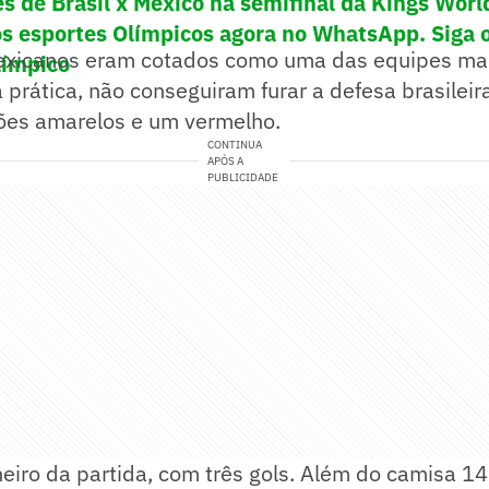
es de Brasil x México na semifinal da Kings Wor
os esportes Olímpicos agora no WhatsApp. Siga 
exicanos eram cotados como uma das equipes mai
límpico
a prática, não conseguiram furar a defesa brasileir
tões amarelos e um vermelho.
CONTINUA
APÓS A
PUBLICIDADE
lheiro da partida, com três gols. Além do camisa 14,