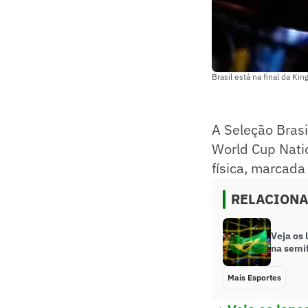
Brasil está na final da K
A Seleção Brasi
World Cup Natio
física, marcada
RELACION
Veja os 
na semi
Mais Esportes