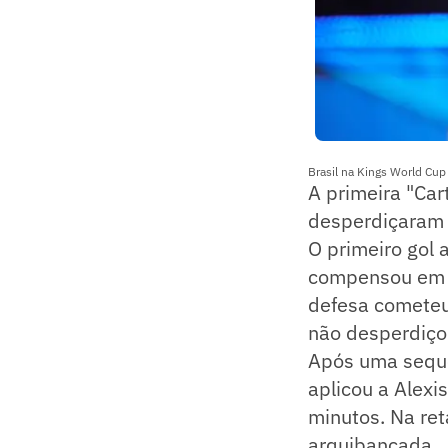
Brasil na Kings World Cu
A primeira "Car
desperdiçaram o
O primeiro gol 
compensou em s
defesa cometeu 
não desperdiço
Após uma sequên
aplicou a Alexi
minutos. Na reta
arquibancada.