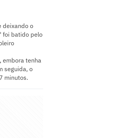
e deixando o
 foi batido pelo
oleiro
s, embora tenha
em seguida, o
7 minutos.