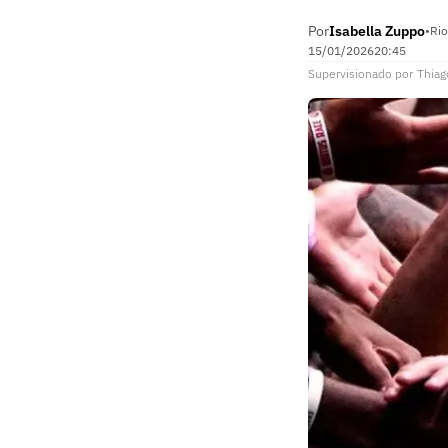
Por
Isabella Zuppo
•
Rio
15/01/2026
20:45
Supervisionado
por
Thiag