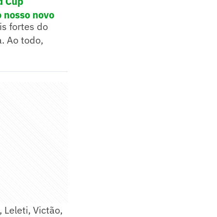
ld Cup
o nosso novo
s fortes do
a. Ao todo,
 Leleti, Victão,