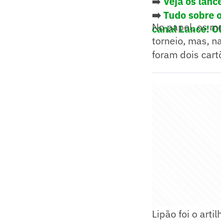
➡️
Veja os lanc
➡️
Tudo sobre 
No papel, os m
canal Lance! O
torneio, mas, n
foram dois car
Lipão foi o arti