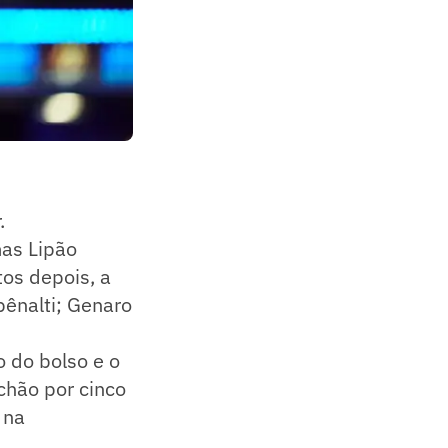
s
.
mas Lipão
os depois, a
pênalti; Genaro
o do bolso e o
 chão por cinco
 na