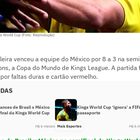
ings World Cup (Foto: Reprodução)
leira venceu a equipe do México por 8 a 3 na semi
ns, a Copa do Mundo de Kings League. A partida f
 por faltas duras e cartão vermelho.
ADAS
lances de Brasil x México
Kings World Cup ‘ignora’ a FIF
final da Kings World Cup
passaporte
Há 6 meses
Mais Esportes
Há 6 