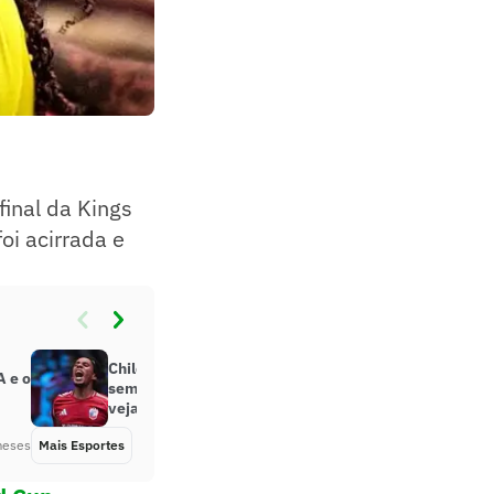
final da Kings
oi acirrada e
Chile e Espanha avançam às
A e o
semifinais da Kings World Cup;
veja resultados
meses
Mais Esportes
Há 6 meses