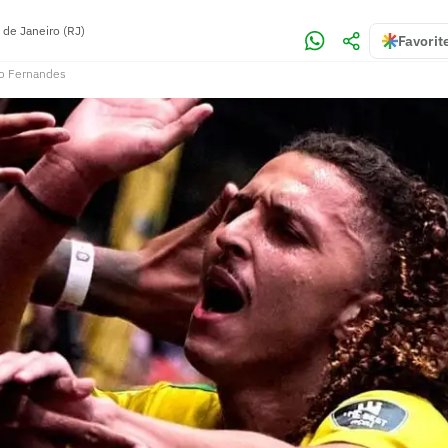
 de Janeiro (RJ)
Favorit
o Fernandes