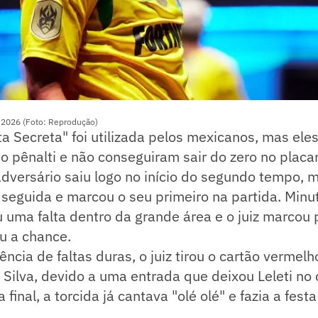
p 2026 (Foto: Reprodução)
ta Secreta" foi utilizada pelos mexicanos, mas ele
 pênalti e não conseguiram sair do zero no placar
adversário saiu logo no início do segundo tempo, 
eguida e marcou o seu primeiro na partida. Minut
uma falta dentro da grande área e o juiz marcou 
u a chance.
cia de faltas duras, o juiz tirou o cartão vermelh
s Silva, devido a uma entrada que deixou Leleti no
 final, a torcida já cantava "olé olé" e fazia a festa