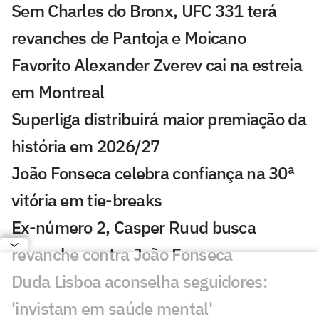
Sem Charles do Bronx, UFC 331 terá
revanches de Pantoja e Moicano
Favorito Alexander Zverev cai na estreia
em Montreal
Superliga distribuirá maior premiação da
história em 2026/27
João Fonseca celebra confiança na 30ª
vitória em tie-breaks
Ex-número 2, Casper Ruud busca
revanche contra João Fonseca
Duda Lisboa aconselha seguidores:
'invistam em saúde mental'