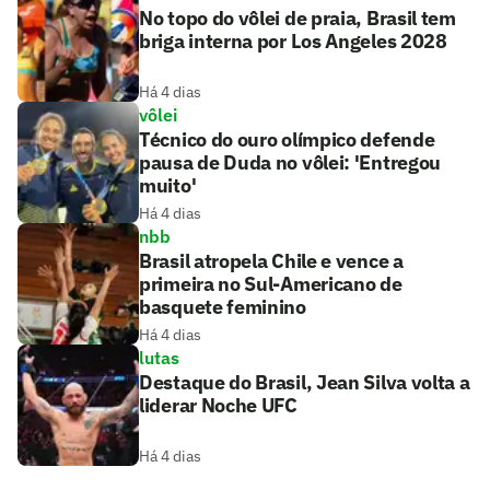
No topo do vôlei de praia, Brasil tem
briga interna por Los Angeles 2028
Há 4 dias
vôlei
Técnico do ouro olímpico defende
pausa de Duda no vôlei: 'Entregou
muito'
Há 4 dias
nbb
Brasil atropela Chile e vence a
primeira no Sul-Americano de
basquete feminino
Há 4 dias
lutas
Destaque do Brasil, Jean Silva volta a
liderar Noche UFC
Há 4 dias