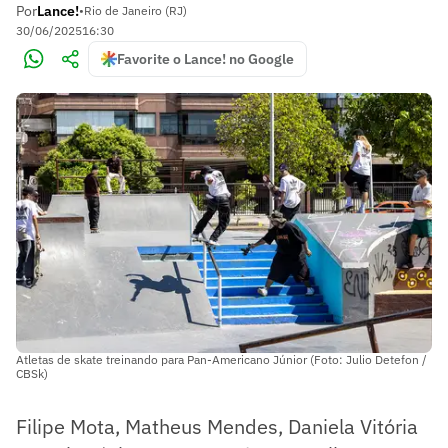
Por
Lance!
•
Rio de Janeiro (RJ)
30/06/2025
16:30
Favorite o Lance! no Google
Atletas de skate treinando para Pan-Americano Júnior (Foto: Julio Detefon /
CBSk)
Filipe Mota, Matheus Mendes, Daniela Vitória