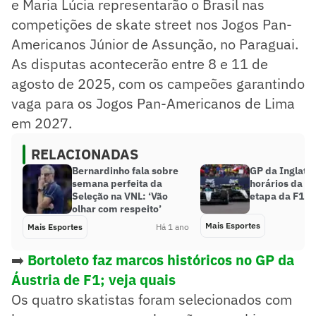
e Maria Lúcia representarão o Brasil nas
competições de skate street nos Jogos Pan-
Americanos Júnior de Assunção, no Paraguai.
As disputas acontecerão entre 8 e 11 de
agosto de 2025, com os campeões garantindo
vaga para os Jogos Pan-Americanos de Lima
em 2027.
RELACIONADAS
Bernardinho fala sobre
GP da Inglater
semana perfeita da
horários da p
Seleção na VNL: ‘Vão
etapa da F1
olhar com respeito’
Mais Esportes
Mais Esportes
Há 1 ano
➡️
Bortoleto faz marcos históricos no GP da
Áustria de F1; veja quais
Os quatro skatistas foram selecionados com