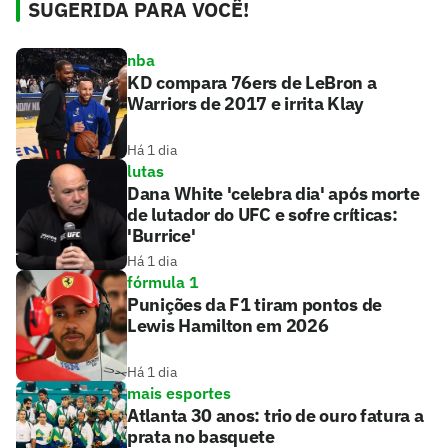
SUGERIDA PARA VOCÊ!
nba
KD compara 76ers de LeBron a
Warriors de 2017 e irrita Klay
Há 1 dia
lutas
Dana White 'celebra dia' após morte
de lutador do UFC e sofre críticas:
'Burrice'
Há 1 dia
fórmula 1
Punições da F1 tiram pontos de
Lewis Hamilton em 2026
Há 1 dia
mais esportes
Atlanta 30 anos: trio de ouro fatura a
prata no basquete