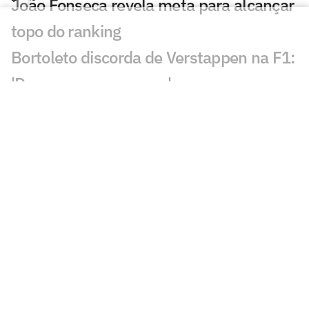
João Fonseca revela meta para alcançar
topo do ranking
Bortoleto discorda de Verstappen na F1:
'Devemos ser capazes'
Rafael Câmara mira vaga ao lado de
Bortoleto na F1
Laura Pigossi fica a um passo da
liderança do tênis brasileiro
Evandro evita pensar em última
Olimpíada: 'Não vou pro tudo ou nada'
Calouro da NBA desafia Luka Doncic:
'Quero ver se é lento mesmo'