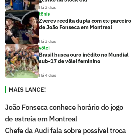
Há 3 dias
tênis
Zverev reedita dupla com ex-parceiro
de João Fonseca em Montreal
Há 3 dias
vôlei
Brasil busca ouro inédito no Mundial
sub-17 de vôlei feminino
Há 4 dias
MAIS LANCE!
João Fonseca conhece horário do jogo
de estreia em Montreal
Chefe da Audi fala sobre possível troca