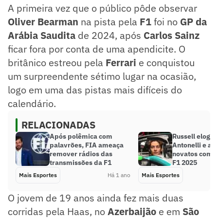
A primeira vez que o público pôde observar
Oliver Bearman
na pista pela
F1
foi no
GP da
Arábia Saudita
de 2024, após
Carlos Sainz
ficar fora por conta de uma apendicite. O
britânico estreou pela
Ferrari
e conquistou
um surpreendente sétimo lugar na ocasião,
logo em uma das pistas mais difíceis do
calendário.
RELACIONADAS
Após polêmica com
Russell elogia 
palavrões, FIA ameaça
Antonelli e al
remover rádios das
novatos compe
transmissões da F1
F1 2025
Mais Esportes
Há 1 ano
Mais Esportes
O jovem de 19 anos ainda fez mais duas
corridas pela Haas, no
Azerbaijão
e em
São