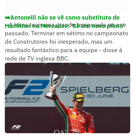
➡️Antonelli não se vê como substituto de
- A Haas teve uma grande temporada no ano
Hamilton na Mercedes: 'Só um novo piloto'
passado. Terminar em sétimo no campeonato
de Construtores foi inesperado, mas um
resultado fantástico para a equipe - disse à
rede de TV inglesa BBC.