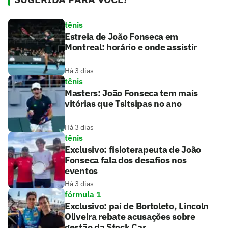
tênis
Estreia de João Fonseca em
Montreal: horário e onde assistir
Há 3 dias
tênis
Masters: João Fonseca tem mais
vitórias que Tsitsipas no ano
Há 3 dias
tênis
Exclusivo: fisioterapeuta de João
Fonseca fala dos desafios nos
eventos
Há 3 dias
fórmula 1
Exclusivo: pai de Bortoleto, Lincoln
Oliveira rebate acusações sobre
gestão da Stock Car