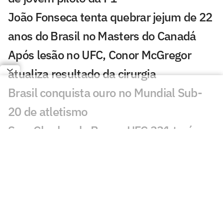
João Fonseca tenta quebrar jejum de 22
anos do Brasil no Masters do Canadá
Após lesão no UFC, Conor McGregor
atualiza resultado da cirurgia
Brasil conquista ouro no Mundial Sub-
20 de atletismo
Sem Charles do Bronx, UFC 331 terá
revanches de Pantoja e Moicano
Favorito Alexander Zverev cai na estreia
em Montreal
Superliga distribuirá maior premiação da