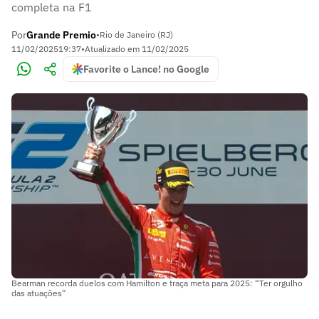
completa na F1
Por
Grande Premio
•
Rio de Janeiro (RJ)
11/02/2025
19:37
•
Atualizado em
11/02/2025
Favorite o Lance! no Google
Bearman recorda duelos com Hamilton e traça meta para 2025: “Ter orgulho
das atuações”