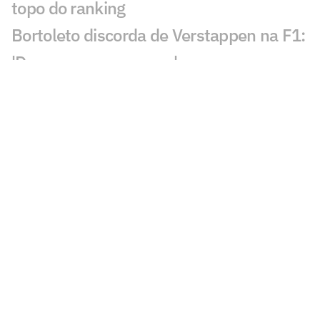
topo do ranking
Bortoleto discorda de Verstappen na F1:
'Devemos ser capazes'
Rafael Câmara mira vaga ao lado de
Bortoleto na F1
Laura Pigossi fica a um passo da
liderança do tênis brasileiro
Evandro evita pensar em última
Olimpíada: 'Não vou pro tudo ou nada'
Calouro da NBA desafia Luka Doncic:
'Quero ver se é lento mesmo'
Alex Poatan não volta ao UFC em