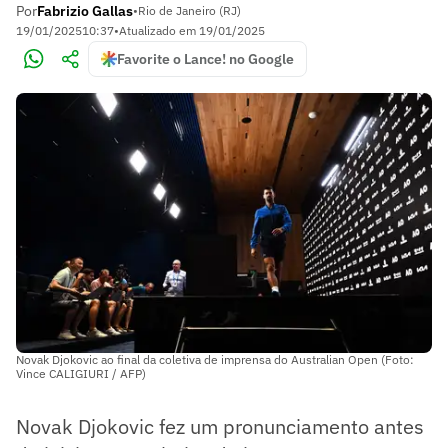
Por
Fabrizio Gallas
•
Rio de Janeiro (RJ)
19/01/2025
10:37
•
Atualizado em
19/01/2025
Favorite o Lance! no Google
Novak Djokovic ao final da coletiva de imprensa do Australian Open (Foto:
Vince CALIGIURI / AFP)
Novak Djokovic fez um pronunciamento antes