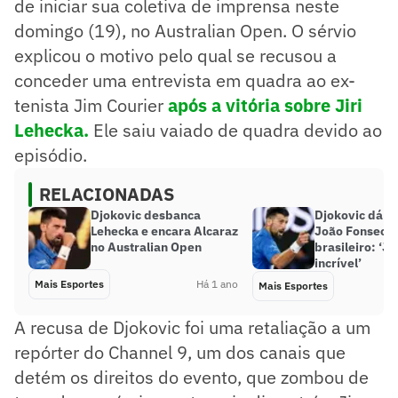
de iniciar sua coletiva de imprensa neste
domingo (19), no Australian Open. O sérvio
explicou o motivo pelo qual se recusou a
conceder uma entrevista em quadra ao ex-
tenista Jim Courier
após a vitória sobre Jiri
Lehecka.
Ele saiu vaiado de quadra devido ao
episódio.
RELACIONADAS
Djokovic desbanca
Djokovic dá c
Lehecka e encara Alcaraz
João Fonseca 
no Australian Open
brasileiro: ‘J
incrível’
Mais Esportes
Há 1 ano
Mais Esportes
A recusa de Djokovic foi uma retaliação a um
repórter do Channel 9, um dos canais que
detém os direitos do evento, que zombou de