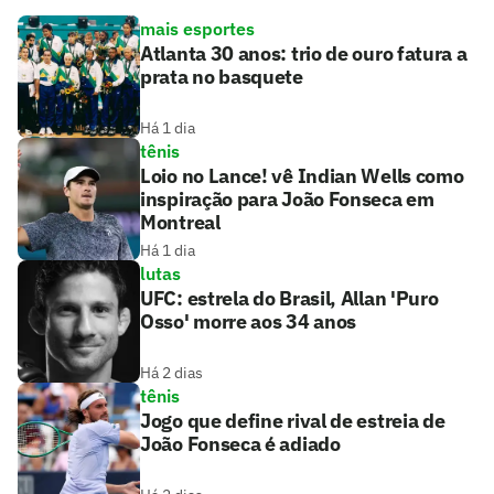
mais esportes
Atlanta 30 anos: trio de ouro fatura a
prata no basquete
Há 1 dia
tênis
Loio no Lance! vê Indian Wells como
inspiração para João Fonseca em
Montreal
Há 1 dia
lutas
UFC: estrela do Brasil, Allan 'Puro
Osso' morre aos 34 anos
Há 2 dias
tênis
Jogo que define rival de estreia de
João Fonseca é adiado