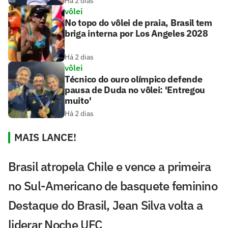
Há 2 dias
vôlei
No topo do vôlei de praia, Brasil tem
briga interna por Los Angeles 2028
Há 2 dias
vôlei
Técnico do ouro olímpico defende
pausa de Duda no vôlei: 'Entregou
muito'
Há 2 dias
MAIS LANCE!
Brasil atropela Chile e vence a primeira
no Sul-Americano de basquete feminino
Destaque do Brasil, Jean Silva volta a
liderar Noche UFC