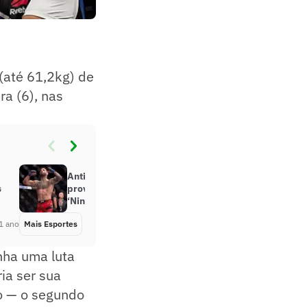
(até 61,2kg) de
ra (6), nas
Antigos rivais no UFC, Ilia Topuria
s
provoca Alexander Volkanovski:
‘Ninguém merece’
1 ano
Mais Esportes
Há 1 ano
nha uma luta
ia ser sua
o — o segundo