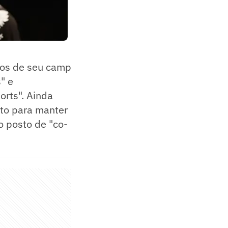
nos de seu camp
" e
orts". Ainda
uto para manter
o posto de "co-