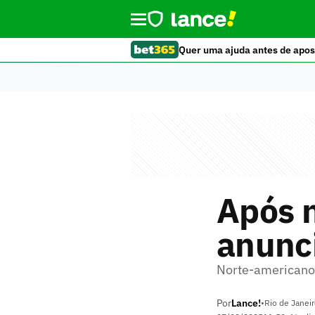
Quer uma ajuda antes de apos
Após n
anunc
Norte-americano 
Por
Lance!
•
Rio de Janeir