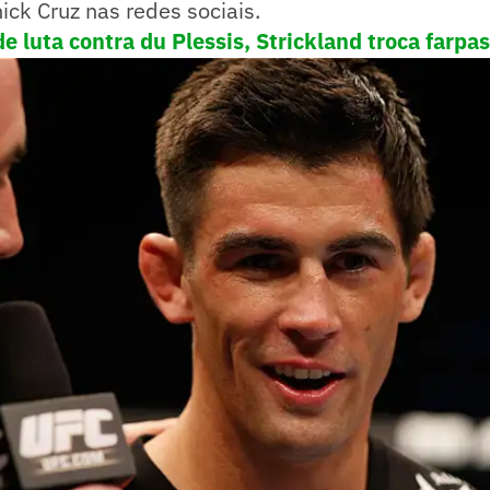
ck Cruz nas redes sociais.
e luta contra du Plessis, Strickland troca farp