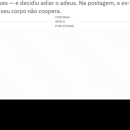
es — e decidiu adiar o adeus. Na postagem, o ex-
 seu corpo não coopera.
CONTINUA
APÓS A
PUBLICIDADE
 Strickland: confira card, onde assistir e horári