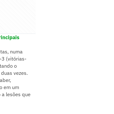
incipais
otas, numa
3 (vitórias-
stando o
 duas vezes.
aber,
mo em um
 a lesões que