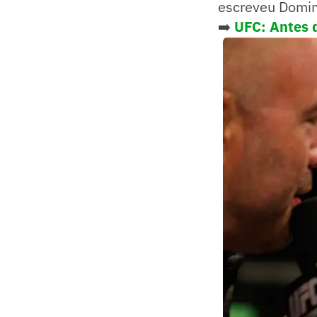
escreveu Domini
➡️
UFC: Antes d