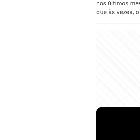
nos últimos mes
que às vezes, o
➡️ Du Plessis x