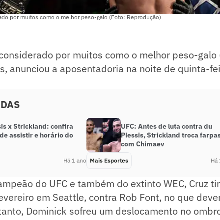
ado por muitos como o melhor peso-galo (Foto: Reprodução)
 considerado por muitos como o melhor peso-galo 
, anunciou a aposentadoria na noite de quinta-fei
ADAS
is x Strickland: confira
UFC: Antes de luta contra du
de assistir e horário do
Plessis, Strickland troca farpa
com Chimaev
Há 1 ano
Mais Esportes
Há 
ampeão do UFC e também do extinto WEC, Cruz ti
vereiro em Seattle, contra Rob Font, no que dever
tanto, Dominick sofreu um deslocamento no ombr