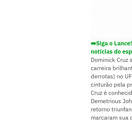
➡️Siga o Lance
notícias do es
Dominick Cruz 
carreira brilha
derrotas) no UF
cinturão pela 
Cruz é conhecid
Demetrious Joh
retorno triunfa
marcaram sua c