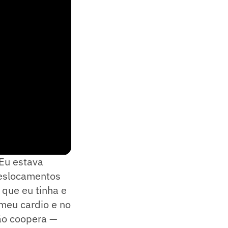
 Eu estava
deslocamentos
 que eu tinha e
 meu cardio e no
ão coopera —