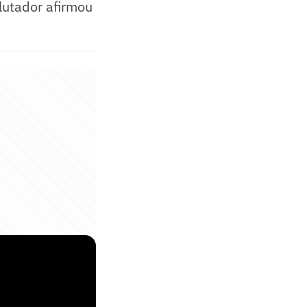
lutador afirmou
o do UFC 312