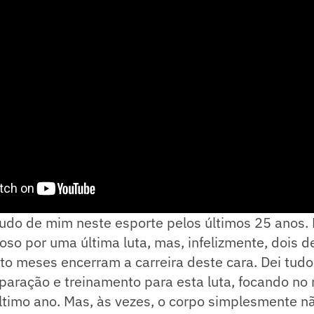
tudo de mim neste esporte pelos últimos 25 anos.
so por uma última luta, mas, infelizmente, dois 
o meses encerram a carreira deste cara. Dei tudo
paração e treinamento para esta luta, focando no
ltimo ano. Mas, às vezes, o corpo simplesmente n