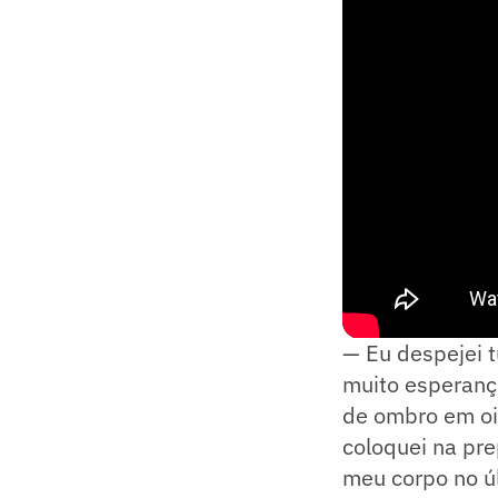
— Eu despejei 
muito esperanço
de ombro em oit
coloquei na pre
meu corpo no ú