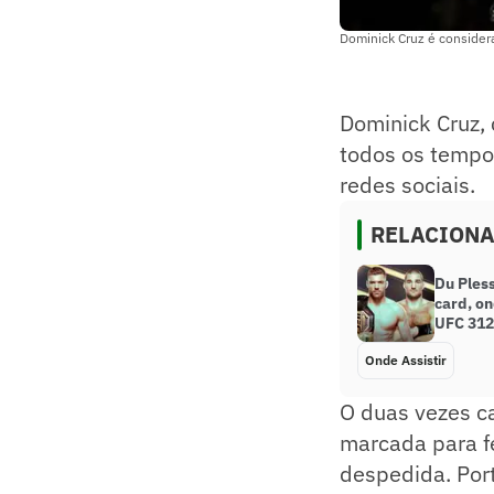
Dominick Cruz é consider
Dominick Cruz,
todos os tempos
redes sociais.
RELACION
Du Pless
card, on
UFC 312
Onde Assistir
O duas vezes c
marcada para fe
despedida. Por