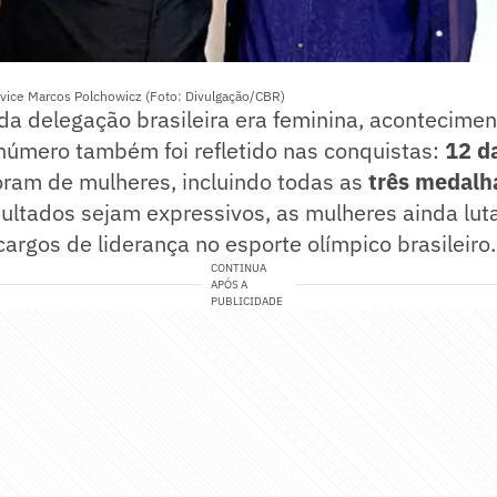
 vice Marcos Polchowicz (Foto: Divulgação/CBR)
a delegação brasileira era feminina, acontecimen
 número também foi refletido nas conquistas:
12 d
oram de mulheres, incluindo todas as
três medalh
sultados sejam expressivos, as mulheres ainda lu
argos de liderança no esporte olímpico brasileiro.
CONTINUA
APÓS A
PUBLICIDADE