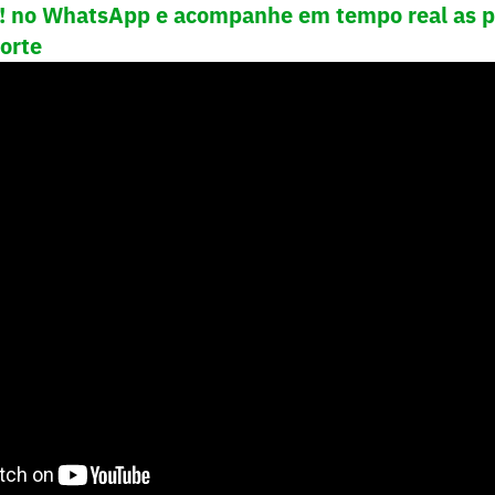
e! no WhatsApp e acompanhe em tempo real as p
porte
 mulheres representam
51,5%
da população brasi