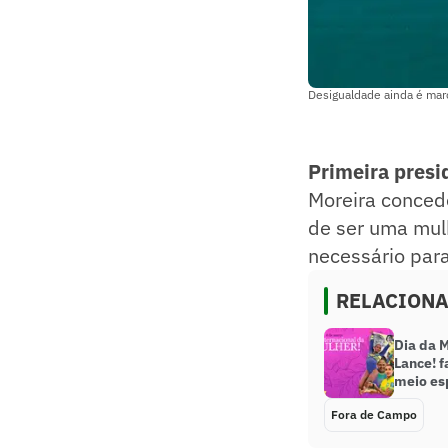
Desigualdade ainda é marc
Primeira presi
Moreira conced
de ser uma mul
necessário pa
RELACION
Dia da M
Lance! 
meio es
Fora de Campo