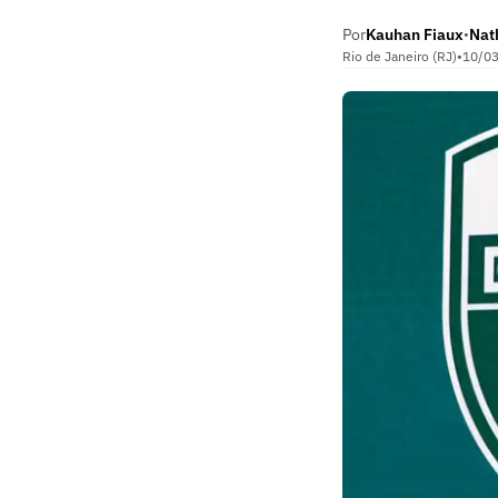
Por
Kauhan Fiaux
Nat
•
Rio de Janeiro (RJ)
•
10/0