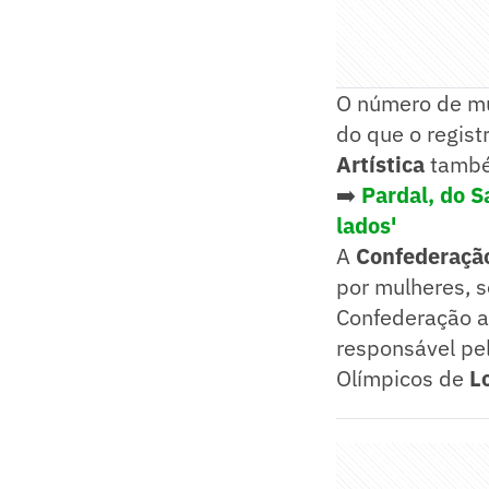
O número de mu
do que o regis
Artística
também
➡️
Pardal, do S
lados'
A
Confederação
por mulheres, s
Confederação a
responsável pe
Olímpicos de
L