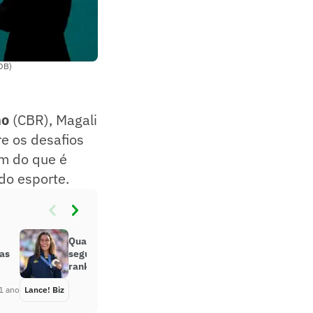
COB)
mo
(CBR), Magali
re os desafios
ém do que é
do esporte.
Quais atletas mulheres mais
 as
seguidas nas redes sociais? Veja
ranking
1 ano
Lance! Biz
Há 1 ano