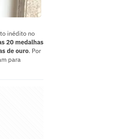
to inédito no
as 20 medalhas
as de ouro
. Por
tam para