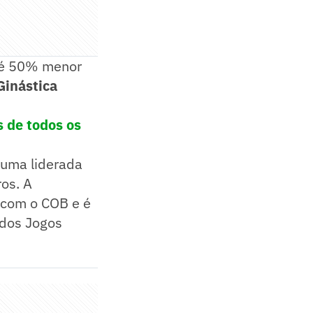
 é 50% menor
Ginástica
s de todos os
 uma liderada
ros. A
 com o COB e é
 dos Jogos