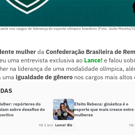
ante nos cargos de liderança do esporte olímpico brasileiro (Foto: Guito Moreto/
dente mulher
da
Confederação Brasileira de Re
eu uma entrevista exclusiva ao
Lance!
e falou sob
her na liderança de uma modalidade olímpica, al
ra uma
igualdade de gênero
nos cargos mais altos 
ADAS
ulher: repórteres do
Efeito Rebeca: ginástica é o
falam sobre desafios do
esporte que mais cresce entre
portivo
mulheres
Há 1 ano
Lance! Biz
Há 