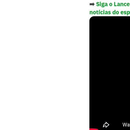
➡️
Siga o Lanc
notícias do es
Atualmente, as