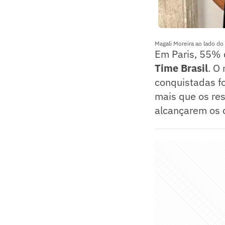
Magali Moreira ao lado do
Em Paris, 55% d
Time Brasil
. O
conquistadas f
mais que os re
alcançarem os c