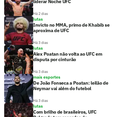
liderar Noche UFC
Há 2 dias
lutas
Invicto no MMA, primo de Khabib se
aproxima de UFC
Há 3 dias
lutas
Alex Poatan não volta ao UFC em
disputa por cinturão
Há 3 dias
mais esportes
De João Fonseca a Poatan: leilão de
Neymar vai além do futebol
Há 3 dias
lutas
Com brilho de brasileiros, UFC