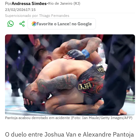
Por
Andressa Simões
•
Rio de Janeiro (RJ)
23/02/2026
17:15
Supervisionado
por
Thiago Fernandes
Favorite o Lance! no Google
Pantoja acabou derrotado em acidente (Foto: Ian Maule/Getty Images/AFP)
O duelo entre Joshua Van e Alexandre Pantoja