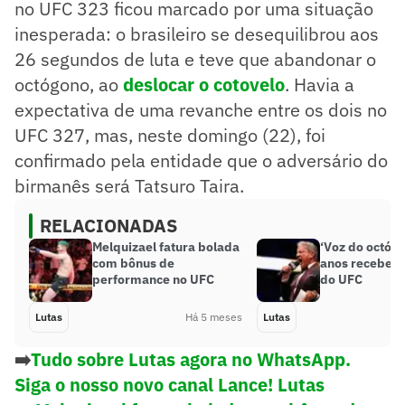
no UFC 323 ficou marcado por uma situação
inesperada: o brasileiro se desequilibrou aos
26 segundos de luta e teve que abandonar o
octógono, ao
deslocar o cotovelo
. Havia a
expectativa de uma revanche entre os dois no
UFC 327, mas, neste domingo (22), foi
confirmado pela entidade que o adversário do
birmanês será Tatsuro Taira.
RELACIONADAS
Melquizael fatura bolada
‘Voz do octógo
com bônus de
anos recebe
performance no UFC
do UFC
Lutas
Há 5 meses
Lutas
➡️
Tudo sobre Lutas agora no WhatsApp.
Siga o nosso novo canal Lance! Lutas