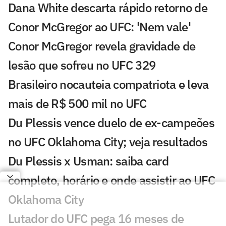
Dana White descarta rápido retorno de
Conor McGregor ao UFC: 'Nem vale'
Conor McGregor revela gravidade de
lesão que sofreu no UFC 329
Brasileiro nocauteia compatriota e leva
mais de R$ 500 mil no UFC
Du Plessis vence duelo de ex-campeões
no UFC Oklahoma City; veja resultados
Du Plessis x Usman: saiba card
completo, horário e onde assistir ao UFC
Oklahoma City
Lutador do UFC pega 16 meses de