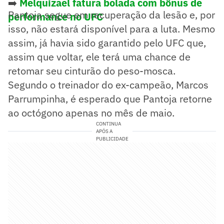
➡️
Melquizael fatura bolada com bônus de
Pantoja segue em recuperação da lesão e, por
performance no UFC
isso, não estará disponível para a luta. Mesmo
assim, já havia sido garantido pelo UFC que,
assim que voltar, ele terá uma chance de
retomar seu cinturão do peso-mosca.
Segundo o treinador do ex-campeão, Marcos
Parrumpinha, é esperado que Pantoja retorne
ao octógono apenas no mês de maio.
CONTINUA
APÓS A
PUBLICIDADE