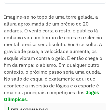
O salto de esqui transforma velocidade em sustentação,
desafiando a gravidade por alguns segundos no ar.
A técnica do "V-style" aumenta a área de superfície,
Imagine-se no topo de uma torre gelada, a
criando sustentação e permitindo maior tempo de voo.
O salto é uma combinação de controle técnico e ousadia,
altura aproximada de um prédio de 20
premiando a distância e a ilusão de voo perfeito.
andares. O vento corta o rosto, o público lá
Resumo supervisionado pelo jornalista!
embaixo vira um borrão de cores e o silêncio
mental precisa ser absoluto. Você se solta. A
gravidade puxa, a velocidade aumenta, os
esquis vibram contra o gelo. E então chega o
fim da rampa: o abismo. Em qualquer outro
contexto, o próximo passo seria uma queda.
No salto de esqui, é exatamente aqui que
acontece a inversão de lógica e o esporte é
uma das principais competições dos
Jogos
Olímpicos
.