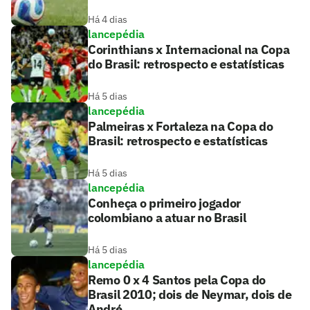
Há 4 dias
lancepédia
Corinthians x Internacional na Copa
do Brasil: retrospecto e estatísticas
Há 5 dias
lancepédia
Palmeiras x Fortaleza na Copa do
Brasil: retrospecto e estatísticas
Há 5 dias
lancepédia
Conheça o primeiro jogador
colombiano a atuar no Brasil
Há 5 dias
lancepédia
Remo 0 x 4 Santos pela Copa do
Brasil 2010; dois de Neymar, dois de
André