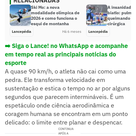
RELACIONADAS
Ski Mo: a nova
A insanidade 
modalidade olímpica de
biatlo: pulmõ
2026 e como funciona o
queimando e 
esqui de montanha
cirúrgica
Lancepédia
Há 6 meses
Lancepédia
➡️ Siga o Lance! no WhatsApp e acompanhe
em tempo real as principais notícias do
esporte
A quase 90 km/h, o atleta não cai como uma
pedra. Ele transforma velocidade em
sustentação e estica o tempo no ar por alguns
segundos que parecem intermináveis. É um
espetáculo onde ciência aerodinâmica e
coragem humana se encontram em um ponto
delicado: o limite entre planar e despencar.
CONTINUA
APÓS A