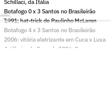
Schillaci, da Itália
Botafogo 0 x 3 Santos no Brasileirão
1991; hat-trick de Paulinho McLaren
Botafogo 4 x 3 Santos no Brasileirão
2006: vitória eletrizante em Cuca x Luxa
Artilheiro da Copa de 1986: Gary
Lineker, da Inglaterra
Artilheiro da Copa de 1982: Paolo Rossi,
da Itália
Artilheiro da Copa de 1978: Mario
Kempes, da Argentina
Artilheiro da Copa de 1974: Grzegorz