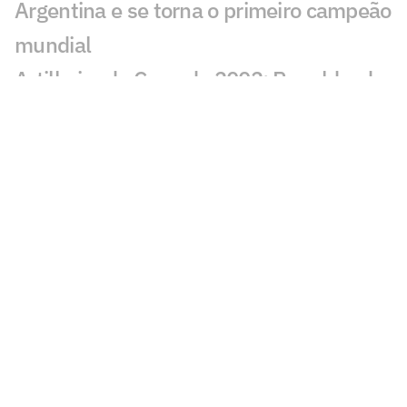
Argentina e se torna o primeiro campeão
mundial
Artilheiro da Copa de 2002: Ronaldo, do
Brasil
Artilheiro da Copa de 1998: Davor Šuker,
da Croácia
Artilheiros da Copa de 1994: Oleg
Salenko, da Rússia, e Hristo Stoichkov,
da Bulgária
Artilheiro da Copa de 1990: Salvatore
Schillaci, da Itália
Botafogo 0 x 3 Santos no Brasileirão