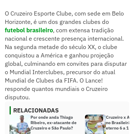
futebol brasileiro, com tradição nacional e crescente
presença internacional.
O Cruzeiro Esporte Clube, com sede em Belo
O Cruzeiro conquistou a Copa Libertadores em 1976,
garantindo sua primeira disputa mundial na Copa
Horizonte, é um dos grandes clubes do
Intercontinental.
futebol brasileiro
, com extensa tradição
O clube disputou duas edições da Copa Intercontinental:
nacional e crescente presença internacional.
em 1976 contra o Bayern de Munique e em 1997 contra o
Borussia Dortmund.
Na segunda metade do século XX, o clube
Apesar de ser vice-campeão em ambas as edições, as
conquistou a América e ganhou projeção
campanhas reforçaram a imagem do Cruzeiro no cenário
global.
global, culminando em convites para disputar
As participações do Cruzeiro na Copa Intercontinental
o Mundial Interclubes, precursor do atual
ajudaram a expandir sua marca e prestígio internacional.
Mundial de Clubes da FIFA. O Lance!
Resumo supervisionado pelo jornalista!
responde quantos mundiais o Cruzeiro
disputou.
RELACIONADAS
Por onde anda Thiago
Cruzeiro x At
Ribeiro, ex-atacante de
no Brasileirão
Cruzeiro e São Paulo?
eterno 6 a 1 c