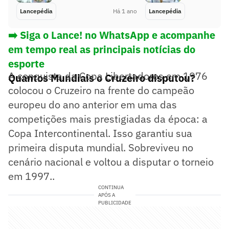
Lancepédia
Há 1 ano
Lancepédia
➡️ Siga o Lance! no WhatsApp e acompanhe
em tempo real as principais notícias do
esporte
A conquista da Copa Libertadores em 1976
Quantos Mundiais o Cruzeiro disputou?
colocou o Cruzeiro na frente do campeão
europeu do ano anterior em uma das
competições mais prestigiadas da época: a
Copa Intercontinental. Isso garantiu sua
primeira disputa mundial. Sobreviveu no
cenário nacional e voltou a disputar o torneio
em 1997..
CONTINUA
APÓS A
PUBLICIDADE