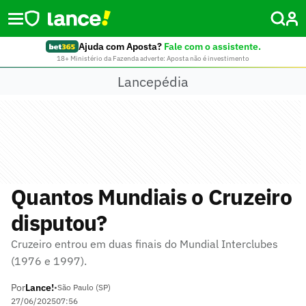
Ajuda com Aposta?
Fale com o assistente.
18+ Ministério da Fazenda adverte: Aposta não é investimento
Lancepédia
Quantos Mundiais o Cruzeiro
disputou?
Cruzeiro entrou em duas finais do Mundial Interclubes
(1976 e 1997).
Por
Lance!
•
São Paulo (SP)
27/06/2025
07:56