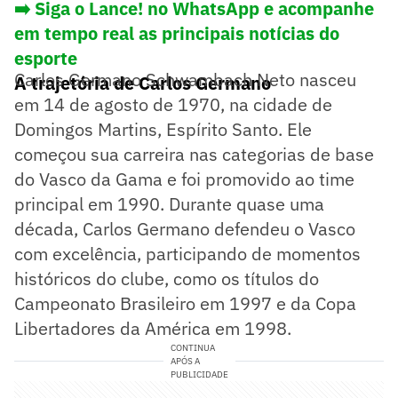
➡️ Siga o Lance! no WhatsApp e acompanhe
em tempo real as principais notícias do
esporte
Carlos Germano Schwambach Neto nasceu
A trajetória de Carlos Germano
em 14 de agosto de 1970, na cidade de
Domingos Martins, Espírito Santo. Ele
começou sua carreira nas categorias de base
do Vasco da Gama e foi promovido ao time
principal em 1990. Durante quase uma
década, Carlos Germano defendeu o Vasco
com excelência, participando de momentos
históricos do clube, como os títulos do
Campeonato Brasileiro em 1997 e da Copa
Libertadores da América em 1998.
CONTINUA
APÓS A
PUBLICIDADE