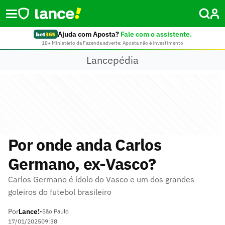
Ajuda com Aposta?
Fale com o assistente.
18+ Ministério da Fazenda adverte: Aposta não é investimento
Lancepédia
Por onde anda Carlos
Germano, ex-Vasco?
Carlos Germano é ídolo do Vasco e um dos grandes
goleiros do futebol brasileiro
Por
Lance!
•
São Paulo
17/01/2025
09:38