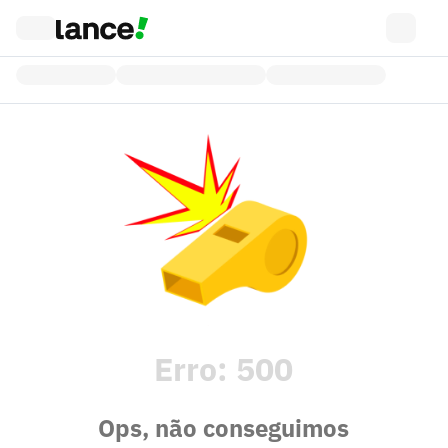
Erro:
500
Ops, não conseguimos