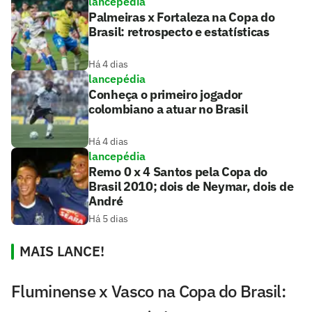
lancepédia
Palmeiras x Fortaleza na Copa do
Brasil: retrospecto e estatísticas
Há 4 dias
lancepédia
Conheça o primeiro jogador
colombiano a atuar no Brasil
Há 4 dias
lancepédia
Remo 0 x 4 Santos pela Copa do
Brasil 2010; dois de Neymar, dois de
André
Há 5 dias
MAIS LANCE!
Fluminense x Vasco na Copa do Brasil: