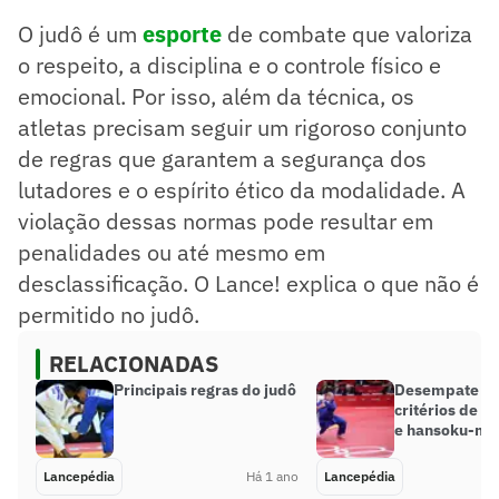
As regras são definidas pela IJF e incluem ações proibidas.
O judô é um
esporte
de combate que valoriza
Infrações são divididas em Shido (advertência) e Hansoku-
make (desclassificação).
o respeito, a disciplina e o controle físico e
Movimentos ilegais podem resultar em penalizações
emocional. Por isso, além da técnica, os
diretas.
atletas precisam seguir um rigoroso conjunto
O comportamento antidesportivo é severamente punido no
judô.
de regras que garantem a segurança dos
Resumo supervisionado pelo jornalista!
lutadores e o espírito ético da modalidade. A
violação dessas normas pode resultar em
penalidades ou até mesmo em
desclassificação. O Lance! explica o que não é
permitido no judô.
RELACIONADAS
Principais regras do judô
Desempate no 
critérios de g
e hansoku-ma
Lancepédia
Há 1 ano
Lancepédia