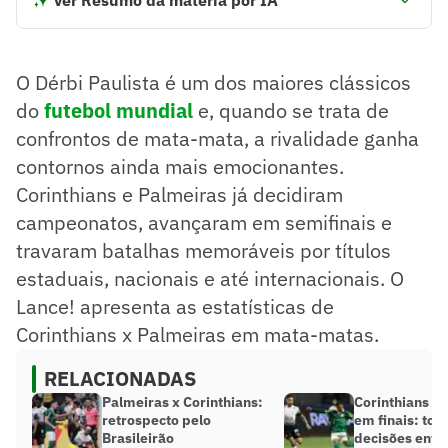
O Dérbi Paulista é um clássico importante no futebol
mundial.
Corinthians e Palmeiras possuem um histórico rival com
O Dérbi Paulista é um dos maiores clássicos
confrontos em mata-matas.
Palmeiras tem vantagem nos confrontos diretos em fases
do
futebol mundial
e, quando se trata de
eliminatórias.
confrontos de mata-mata, a rivalidade ganha
Recentemente, Corinthians foi campeão do Paulistão 2025
contornos ainda mais emocionantes.
ao vencer o rival.
O próximo confronto será nas oitavas da Copa do Brasil
Corinthians e Palmeiras já decidiram
2025, marcando um novo capítulo na rivalidade.
campeonatos, avançaram em semifinais e
Resumo supervisionado pelo jornalista!
travaram batalhas memoráveis por títulos
estaduais, nacionais e até internacionais. O
Lance! apresenta as estatísticas de
Corinthians x Palmeiras em mata-matas.
RELACIONADAS
Palmeiras x Corinthians:
Corinthians x
retrospecto pelo
em finais: tod
Brasileirão
decisões entre