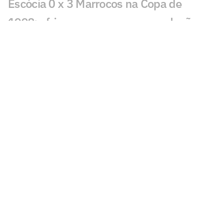
Escócia 0 x 3 Marrocos na Copa de
1998: africanos vencem, mas seleções
acabam eliminadas da Copa
Coreia do Sul 1 x 3 México na Copa de
1998: Hernández brilha e vira para
mexicanos
Croácia 2 x 1 Inglaterra na Copa de
2018: Na prorrogação, croatas marcam
e vão para final na Rússia
França 0 x 1 Senegal na Copa de 2002:
africanos acabam com o sonho do
bicampeonato francês